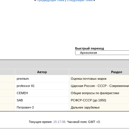
«
Предыдущая тема
|
Следующая тема
»
Быстрый переход
Автор
Раздел
premium
Оценка почтовых марок
professor 81
Царская Россия - СССР - Современная
CEMEH
Общие вопросы по фалеристике
SAB
РСФСР-СССР (до 1950)
Петрович-3
Дальнее зарубежье
Текущее время:
15:17:08
. Часовой пояс GMT +3.