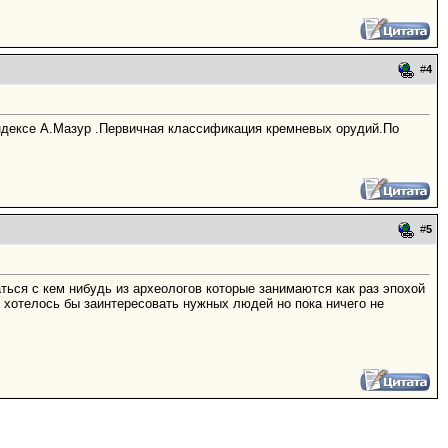
#
4
 яндексе А.Мазуp .Пеpвичная классификация кpемневых оpудий.По
#
5
аться с кем нибудь из археологов которые занимаются как раз эпохой
и хотелось бы заинтересовать нужных людей но пока ничего не