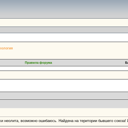
еология
Правила форума
Б
охи неолита, возможно ошибаюсь. Найдена на територии бывшего союза