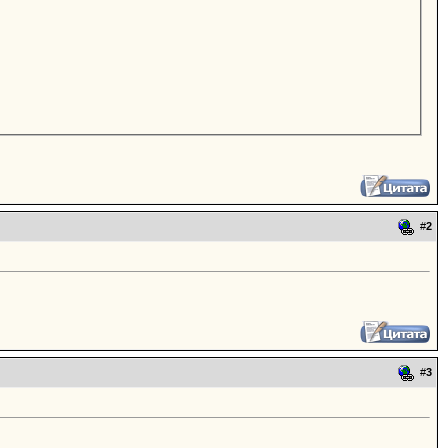
#
2
#
3