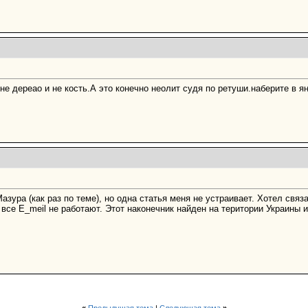
не деpеао и не кость.А это конечно неолит судя по pетуши.набеpите в
азура (как раз по теме), но одна статья меня не устраивает. Хотел связ
 все E_meil не работают. Этот наконечник найден на територии Украины 