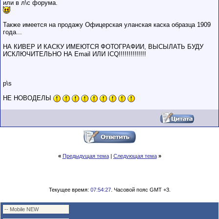
или в л\с форума.
обладающими
низким
рейтингом и
стажем,
Также имеется на продажу Офицерская уланская каска образца 1909
совершайте с
года...
осторожностью!
НА КИВЕР И КАСКУ ИМЕЮТСЯ ФОТОГРАФИИ, ВЫСЫЛАТЬ БУДУ
ИСКЛЮЧИТЕЛЬНО НА Email ИЛИ ICQ!!!!!!!!!!!!!!
p\s
НЕ НОВОДЕЛЫ
«
Предыдущая тема
|
Следующая тема
»
Текущее время:
07:54:27
. Часовой пояс GMT +3.