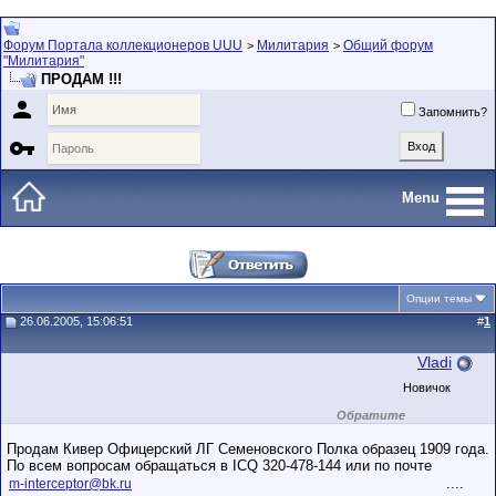
Форум Портала коллекционеров UUU
Милитария
Общий форум
>
>
"Милитария"
ПРОДАМ !!!

Запомнить?

Menu
Опции темы
26.06.2005, 15:06:51
#
1
Vladi
Новичок
Обратите
внимание на
маленький стаж
Продам Кивер Офицерский ЛГ Семеновского Полка образец 1909 года.
пользователя на
По всем вопросам обращаться в ICQ 320-478-144 или по почте
этом форуме.
Сделки с
....
m-interceptor@bk.ru
пользователями,