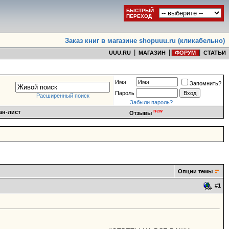
БЫСТРЫЙ
ПЕРЕХОД
Заказ книг в магазине shopuuu.ru (кликабельно)
|
|
|
|
UUU.RU
МАГАЗИН
ФОРУМ
СТАТЬИ
Имя
Запомнить?
Пароль
Расширенный поиск
Забыли пароль?
new
ан-лист
Отзывы
Опции темы
#
1