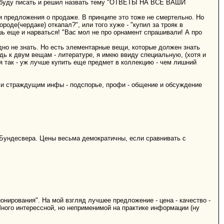
ем буду писать и решил назвать тему "ОТВЕТЫ НА ВСЕ ВАШИ
и предложения о продаже. В принципе это тоже не смертельно. Но
ороде(чердаке) откапал?", или того хуже - "купил за трояк в
ешь еще и нарваться! "Вас мол не про орнамент спрашивали! А про
дно не знать. Но есть элементарные вещи, которые должен знать
дь к двум вещам - литературе, я имею ввиду специальную, (хотя и
я так - уж лучше купить еще предмет в коллекцию - чем лишний
м и страждущим инфы - подспорье, профи - общение и обсуждение
 Бундесвера. Цены весьма демократичны, если сравнивать с
онирования". На мой взгляд лучшее предложение - цена - качество -
Много интерессной, но неприменимой на практике информации (ну