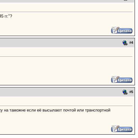
 гг."?
#
4
#
5
ку на таможне если её высылают почтой или транспортной