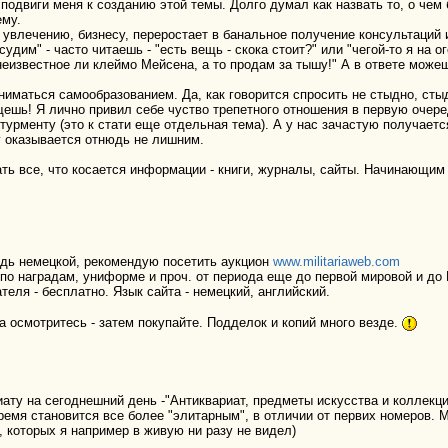
подвиги меня к созданию этой темы. Долго думал как назвать то, о ч
ему.
увлечению, бизнесу, переростает в банальное получение консультаций 
дим" - часто читаешь - "есть вещь - скока стоит?" или "чегой-то я на ог
 неизвестное ли клеймо Мейсена, а то продам за тышу!" А в ответе мож
ниматься самообразованием. Да, как говорится спросить не стыдно, сты
щешь! Я лично привил себе чуство трепетного отношения в первую очере
турменту (это к стати еще отдельная тема). А у нас зачастую получаетс
ку оказывается отнюдь не лишним.
ть все, что косается информации - книги, журналы, сайты. Начинающи
дь немецкой, рекомендую посетить аукцион
www.militariaweb.com
о наградам, униформе и проч. от периода еще до первой мировой и до
еля - бесплатно. Язык сайта - немецкий, английский.
а осмотритесь - затем покупайте. Подделок и копий много везде.
ату на сегоднешний день -"Антиквариат, предметы искусства и коллекци
ремя становится все более "элитарным", в отличии от первих номеров. 
, которых я например в живую ни разу не видел)