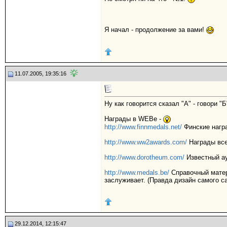
Я начал - продолжение за вами!
11.07.2005, 19:35:16
Ну как говорится сказал "А" - говори "Б
Награды в WEBе -
http://www.finnmedals.net/
Финские награ
http://www.ww2awards.com/
Награды все
http://www.dorotheum.com/
Известный ау
http://www.medals.be/
Справочный матери
заслуживает. (Правда дизайн самого са
29.12.2014, 12:15:47