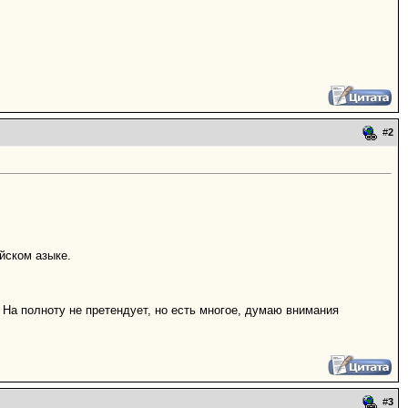
#
2
йском азыке.
 На полноту не претендует, но есть многое, думаю внимания
#
3