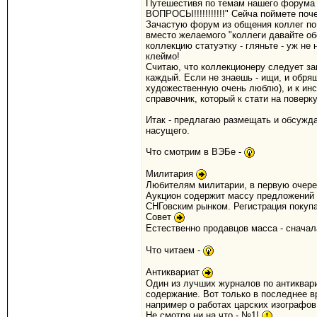
Путешестивя по темам нашего форума 
ВОПРОСЫ!!!!!!!!!!!" Сейча поймете поч
Зачастую форум из общения коллег по 
вместо желаемого "коллеги давайте обсу
коллекцию статуэтку - гляньте - уж не
клеймо!
Считаю, что коллекционеру следует за
каждый. Если не знаешь - ищи, и обря
художественную очень люблю), и к инс
справочник, который к стати на повер
Итак - предлагаю размещать и обсужда
насущего.
Что смотрим в ВЭБе -
Милитария
Любителям милитарии, в первую очере
Аукцион содержит массу предложений п
СНГовским рынком. Регистрация покупат
Совет
Естественно продавцов масса - сначал
Что читаем -
Антиквариат
Один из лучших журналов по антиквари
содержание. Вот только в последнее в
например о работах царских изографов
Не смотря ни на что - №1!