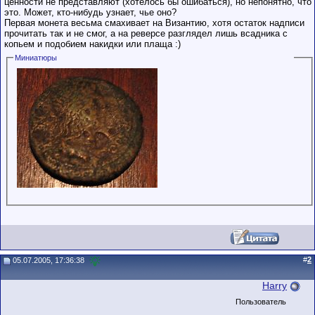
ценности не представляют (хотелось бы ошибаться), но непонятно, что
это. Может, кто-нибудь узнает, чье оно?
Первая монета весьма смахивает на Византию, хотя остаток надписи
прочитать так и не смог, а на реверсе разглядел лишь всадника с
копьем и подобием накидки или плаща :)
Миниатюры
#
2
05.07.2005, 17:36:38
Harry
Пользователь