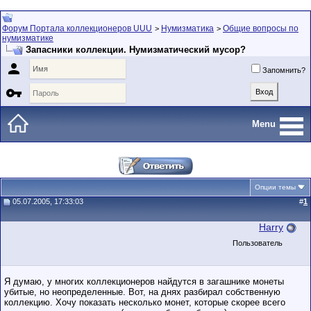
Форум Портала коллекционеров UUU
Нумизматика
Общие вопросы по
>
>
нумизматике
Запасники коллекции. Нумизматический мусор?

Запомнить?

Menu
Опции темы
05.07.2005, 17:33:03
#
1
Harry
Пользователь
Я думаю, у многих коллекционеров найдутся в загашнике монеты
убитые, но неопределенные. Вот, на днях разбирал собственную
коллекцию. Хочу показать несколько монет, которые скорее всего