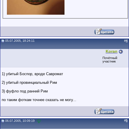
05.07.2005, 18:24:11
#
4
Koran
Почётный
участник
1) убитый Боспор, вроде Савромат
2) убитый провинциальный Рим
3) фуфло под ранний Рим
по таким фоткам точнее сказать не могу...
#
5
06.07.2005, 10:09:19