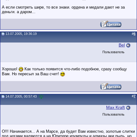
А если смотреть шире, то все знаки. ордена и медали дают не за
деньги. а даром...
13.07.2005, 19:36:19
#
6
Bel
Пользователь
Хорошо!
Как только появится что-либо подобное, сразу сообщу
Вам. Но пересыл за Ваш счет!
#
7
14.07.2005, 00:57:43
Max Kraft
Пользователь
О!!! Начинается... А на Марсе, да будет Вам известно, золотые слитки
под ногами валяются,а на Юпитере изумруды и алмазы аки пыль, но