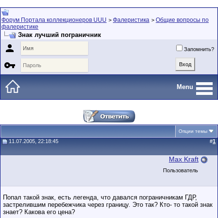
Форум Портала коллекционеров UUU
Фалеристика
Общие вопросы по
>
>
фалеристике
Знак лучший пограничник

Запомнить?

Menu
Опции темы
11.07.2005, 22:18:45
#
1
Max Kraft
Пользователь
Попал такой знак, есть легенда, что давался пограничникам ГДР,
застрелившим перебежчика через границу. Это так? Кто- то такой знак
знает? Какова его цена?