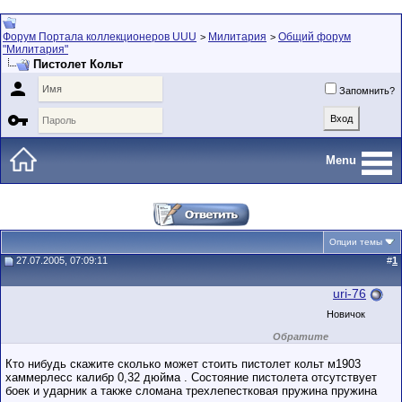
Форум Портала коллекционеров UUU
Милитария
Общий форум
>
>
"Милитария"
Пистолет Кольт

Запомнить?

Menu
Опции темы
27.07.2005, 07:09:11
#
1
uri-76
Новичок
Обратите
внимание на
маленький стаж
Кто нибудь скажите сколько может стоить пистолет кольт м1903
пользователя на
хаммерлесс калибр 0,32 дюйма . Состояние пистолета отсутствует
этом форуме.
боек и ударник а также сломана трехлепестковая пружина пружина
Сделки с
пользователями,