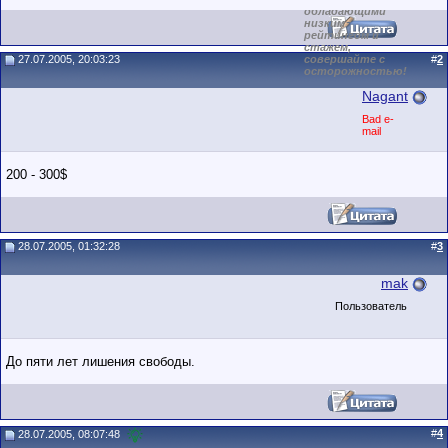
обладающими
низким
рейтингом и
стажем,
27.07.2005, 20:03:23
совершайте с
#
2
осторожностью!
Nagant
Bad e-
mail
200 - 300$
28.07.2005, 01:32:28
#
3
mak
Пользователь
До пяти лет лишения свободы.
#
4
28.07.2005, 08:07:48