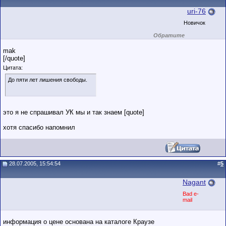
uri-76
Новичок
Обратите
внимание на
маленький стаж
mak
пользователя на
[/quote]
этом форуме.
Сделки с
Цитата:
пользователями,
обладающими
До пяти лет лишения свободы.
низким
рейтингом и
стажем,
совершайте с
осторожностью!
это я не спрашивал УК мы и так знаем [quote]
хотя спасибо напомнил
28.07.2005, 15:54:54
#
5
Nagant
Bad e-
mail
информация о цене основана на каталоге Краузе