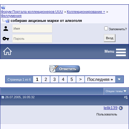
Форум Портала коллекционеров UUU
Коллекционирование +
>
>
Филлумения
собираю акцизные марки от алкоголя

Запомнить?

Menu
1
2
3
4
5
>
Последняя
»
Страница 1 из 6
Опции темы
26.07.2005, 16:05:32
#
1
lelik139
Пользователь