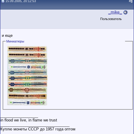
15.09.2005, 20:12:53
#
8
_mike_
Пользователь
и еще
Миниатюры
__________________
in flood we live, in flame we trust
_________________________________
Куплю монеты СССР до 1957 года оптом