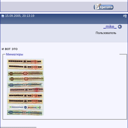
15.09.2005, 20:13:19
#
9
_mike_
Пользователь
и вот это
Миниатюры
__________________