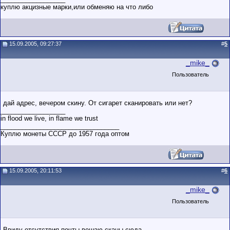
куплю акцизные марки,или обменяю на что либо
15.09.2005, 09:27:37
#
5
_mike_
Пользователь
дай адрес, вечером скину. От сигарет сканировать или нет?
__________________
in flood we live, in flame we trust
_________________________________
Куплю монеты СССР до 1957 года оптом
15.09.2005, 20:11:53
#
6
_mike_
Пользователь
Ввиду отсутствия почты вешаю сканы сюда.