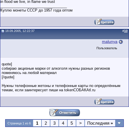
in flood we live, in flame we trust
_________________________________
Куплю монеты СССР до 1957 года оптом
18.09.2005, 12:22:37
#
10
malunya
Пользователь
quote]
собираю акцизные марки от алкоголя нужны разных регионов
поменяюсь на любой материал
[/quote]
Нужны телефонные жетоны и телефонные карты по определённым
темам, если заинтересует пиши на tokenСОБАКАtl.ru
1
2
3
4
5
>
Последняя
»
Страница 1 из 6