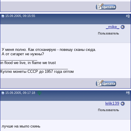
15.09.2005, 09:15:55
#
3
_mike_
Пользователь
У меня полно. Как отсканирую - повешу сканы сюда.
А от сигарет не нужны?
__________________
in flood we live, in flame we trust
_________________________________
Куплю монеты СССР до 1957 года оптом
#
4
15.09.2005, 09:17:18
lelik139
Пользователь
лучше на мыло скинь
__________________