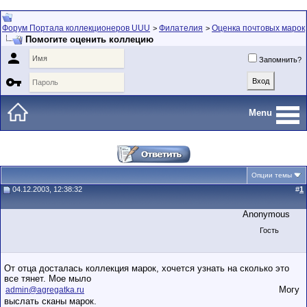
Форум Портала коллекционеров UUU
Филателия
Оценка почтовых марок
>
>
Помогите оценить коллецию

Запомнить?

Menu
Опции темы
04.12.2003, 12:38:32
#
1
Anonymous
Гость
От отца досталась коллекция марок, хочется узнать на сколько это
все тянет. Мое мыло
Могу
admin@agregatka.ru
выслать сканы марок.