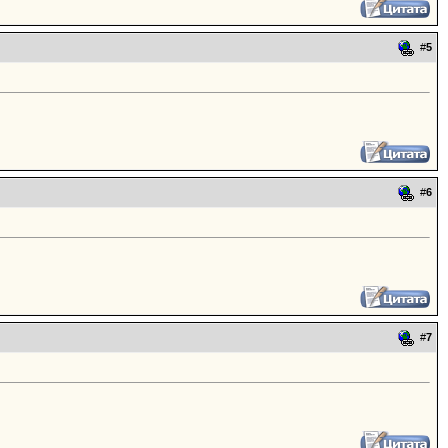
#
5
#
6
#
7