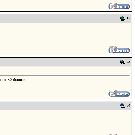
#
2
#
3
 от 50 баксов.
#
4