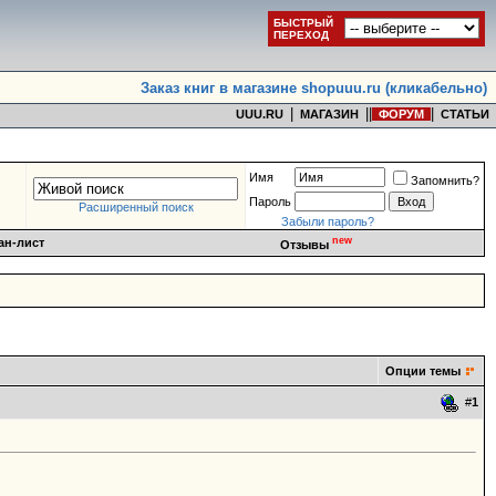
БЫСТРЫЙ
ПЕРЕХОД
Заказ книг в магазине shopuuu.ru (кликабельно)
|
|
|
|
UUU.RU
МАГАЗИН
ФОРУМ
СТАТЬИ
Имя
Запомнить?
Пароль
Расширенный поиск
Забыли пароль?
new
ан-лист
Отзывы
Опции темы
#
1