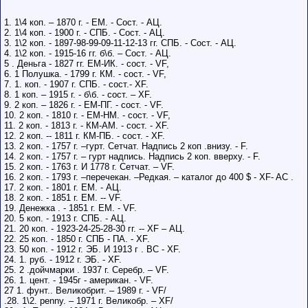
1. 1\4 коп. – 1870 г. - ЕМ. - Сост. - АЦ.
2. 1\4 коп. - 1900 г. - СПБ. - Сост. - АЦ.
3. 1\2 коп. - 1897-98-99-09-11-12-13 гг. СПБ. - Сост. - АЦ.
4. 1\2 коп. - 1915-16 гг. б\б. – Сост. - АЦ.
5 . Деньга - 1827 гг. ЕМ-ИК. - сост. - VF,
6. 1 Полушка. - 1799 г. КМ. - сост. - VF,
7. 1. коп. - 1907 г. СПБ. - сост.- XF.
8. 1 коп. – 1915 г. - б\б. - сост. – XF.
9. 2 коп. – 1826 г. - ЕМ-ПГ. - сост. - VF.
10. 2 коп. - 1810 г. - ЕМ-НМ. - сост. - VF,
11. 2 коп. - 1813 г. - КМ-АМ. - сост. - XF.
12. 2 коп. -- 1811 г. КМ-ПБ. - сост. - XF.
13. 2 коп. - 1757 г. –гурт. Сетчат. Надпись 2 коп .внизу. - F.
14. 2 коп. - 1757 г. – гурт надпись. Надпись 2 коп. вверху. - F.
15. 2 коп. - 1763 г. И 1778 г. Сетчат. – VF.
16. 2 коп. - 1793 г. –перечекан. –Редкая. – каталог до 400 $ - XF- AC .
17. 2 коп. - 1801 г. ЕМ. - АЦ.
18. 2 коп. - 1851 г. ЕМ. -- VF.
19. Денежка . - 1851 г. ЕМ. - VF.
20. 5 коп. - 1913 г. СПБ. - АЦ.
21. 20 коп. - 1923-24-25-28-30 гг. -- XF – АЦ.
22. 25 коп. - 1850 г. СПБ - ПА. - XF.
23. 50 коп. - 1912 г. ЭБ. И 1913 г . ВС - XF.
24. 1. руб. - 1912 г. ЭБ. - XF.
25. 2 .дойчмарки . 1937 г. Серебр. – VF.
26. 1. цент. - 1945г - американ. - VF.
27 1. фунт.. Великобрит. – 1989 г. - VF/
.28. 1\2. penny. – 1971 г. Великобр. – XF/