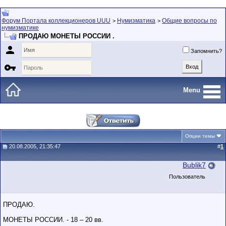
Форум Портала коллекционеров UUU
Нумизматика
Общие вопросы по
>
>
нумизматике
ПРОДАЮ МОНЕТЫ РОССИИ .

Запомнить?

Menu
Опции темы
20.08.2005, 21:35:47
#
1
Bublik7
Пользователь
ПРОДАЮ.
МОНЕТЫ РОССИИ. - 18 – 20 вв.