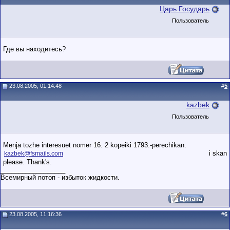
Царь Государь
Пользователь
Где вы находитесь?
23.08.2005, 01:14:48
#
5
kazbek
Пользователь
Menja tozhe interesuet nomer 16. 2 kopeiki 1793.-perechikan.
i skan
kazbek@fsmails.com
please. Thank's.
__________________
Всемирный потоп - избыток жидкости.
23.08.2005, 11:16:36
#
6