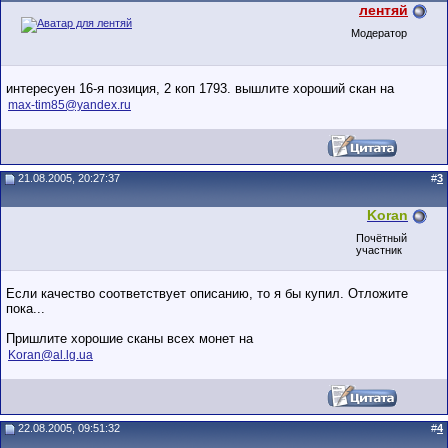
лентяй
Модератор
интересуен 16-я позиция, 2 коп 1793. вышлите хороший скан на
max-tim85@yandex.ru
21.08.2005, 20:27:37
#
3
Koran
Почётный
участник
Если качество соответствует описанию, то я бы купил. Отложите
пока...
Пришлите хорошие сканы всех монет на
Koran@al.lg.ua
22.08.2005, 09:51:32
#
4