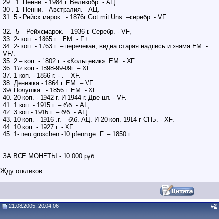
29 . 1. Пенни. - 1984 г. Великобр. - АЦ.
30 . 1 .Пенни. - Австралия. - АЦ.
31. 5 - Рейсх марок . - 1876г Got mit Uns. –серебр. - VF.
…………………………………………………………………
32. -5 – Рейхсмарок. – 1936 г. Серебр. - VF,
33. 2- коп. - 1865 г . ЕМ. - F+
34. 2- коп. - 1763 г. – перечекан, видна старая надпись и знамя ЕМ. -
VF/.
35. 2 – коп. - 1802 г. - «Кольцевик». ЕМ. - XF.
36. 1\2 коп - 1898-99-09г. – XF.
37. 1 коп. - 1866 г. - . – XF.
38. Денежка - 1864 г. ЕМ. – VF.
39/ Полушка . - 1856 г. ЕМ. - XF.
40. 20 коп. - 1942 г. И 1944 г. Две шт. - VF.
41. 1 коп. - 1915 г. – б\б. - АЦ.
42. 3 коп - 1916 г. – б\б. - АЦ.
43. 10 коп. - 1916 .г. – б\б. АЦ. И 20 коп.-1914 г СПБ. - XF.
44. 10 коп. - 1927 г. - XF.
45. 1- neu groschen -10 pfennige. F. – 1850 г.
ЗА ВСЕ МОНЕТЫ - 10.000 руб
__________________
Жду откликов.
21.08.2005, 20:04:06
#
2