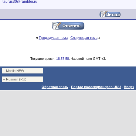
taurus30@rambler.ru
«
Предыдущая тема
|
Следующая тема
»
Текущее время:
18:57:58
. Часовой пояс GMT +3.
Обратная связь
-
Портал коллекционеров UUU
-
Вверх