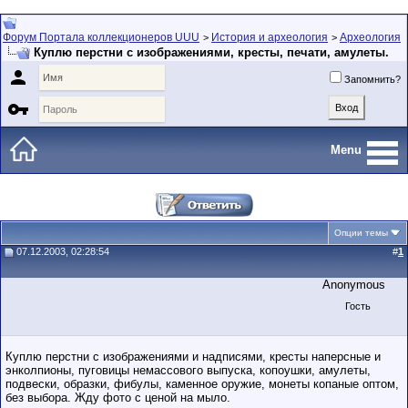
Форум Портала коллекционеров UUU
История и археология
Археология
>
>
Куплю перстни с изображениями, кресты, печати, амулеты.

Запомнить?

Menu
Опции темы
07.12.2003, 02:28:54
#
1
Anonymous
Гость
Куплю перстни с изображениями и надписями, кресты наперсные и
энколпионы, пуговицы немассового выпуска, копоушки, амулеты,
подвески, образки, фибулы, каменное оружие, монеты копаные оптом,
без выбора. Жду фото с ценой на мыло.