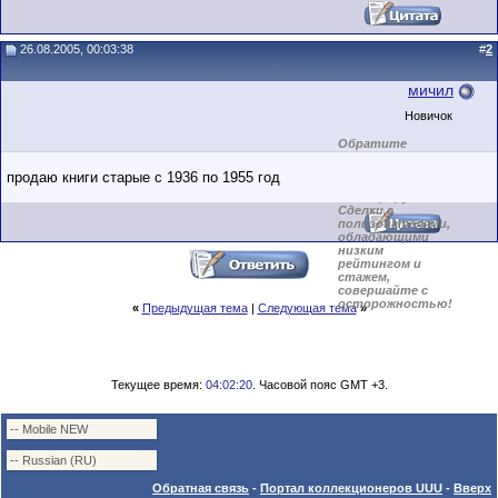
26.08.2005, 00:03:38
#
2
мичил
Новичок
Обратите
внимание на
маленький стаж
продаю книги старые с 1936 по 1955 год
пользователя на
этом форуме.
Сделки с
пользователями,
обладающими
низким
рейтингом и
стажем,
совершайте с
осторожностью!
«
Предыдущая тема
|
Следующая тема
»
Текущее время:
04:02:20
. Часовой пояс GMT +3.
Обратная связь
-
Портал коллекционеров UUU
-
Вверх