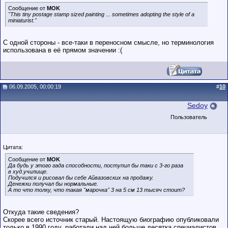
Сообщение от
MOK
"This tiny postage stamp sized painting ... sometimes adopting the style of a
miniaturist."
С одной стороны - все-таки в переносном смысле, но терминология
использована в её прямом значении :(
06.09.2005, 00:00:19
#
10
Sedoy
Пользователь
Цитата:
Сообщение от
MOK
Да будь у этого гада способности, поступил бы таки с 3-го раза
в худ.училище.
Подучился и рисовал бы себе Айвазовских на продажу.
Денежки получал бы нормальные.
А то что толку, что такая "марочка" 3 на 5 см 13 тысяч стоит?
Откуда такие сведения?
Скорее всего источник старый. Настоящую биографию опубликовали
только в 1990 году, работали над ней больше десятка специалистов,