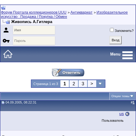
Форум Портала коллекционеров UUU
Антиквариат
Изобразительное
>
>
искусство : Продажа / Покупка / Обмен
Живопись А.Гитлера

Запомнить?

Menu
1
2
3
>
Страница 1 из 3
Опции темы
04.09.2005, 08:22:31
#
1
us
Пользователь