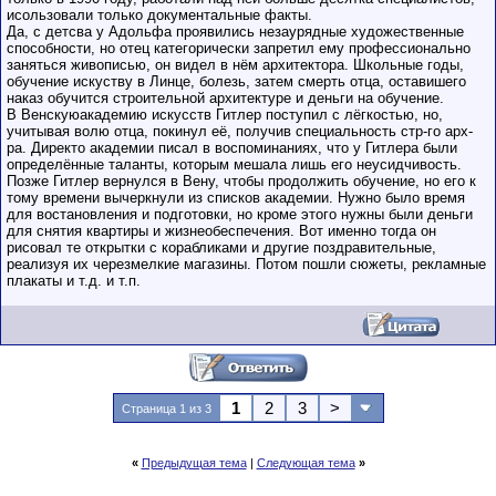
исользовали только документальные факты.
Да, с детсва у Адольфа проявились незаурядные художественные
способности, но отец категорически запретил ему профессионально
заняться живописью, он видел в нём архитектора. Школьные годы,
обучение искуству в Линце, болезь, затем смерть отца, оставишего
наказ обучится строительной архитектуре и деньги на обучение.
В Венскуюакадемию искусств Гитлер поступил с лёгкостью, но,
учитывая волю отца, покинул её, получив специальность стр-го арх-
ра. Директо академии писал в воспоминаниях, что у Гитлера были
определённые таланты, которым мешала лишь его неусидчивость.
Позже Гитлер вернулся в Вену, чтобы продолжить обучение, но его к
тому времени вычеркнули из списков академии. Нужно было время
для востановления и подготовки, но кроме этого нужны были деньги
для снятия квартиры и жизнеобеспечения. Вот именно тогда он
рисовал те открытки с корабликами и другие поздравительные,
реализуя их черезмелкие магазины. Потом пошли сюжеты, рекламные
плакаты и т.д. и т.п.
1
2
3
>
Страница 1 из 3
«
Предыдущая тема
|
Следующая тема
»