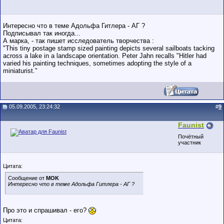
Интересно что в теме Адольфа Гитлера - АГ ?
Подписывал так иногда...
А марка, - так пишет исследователь творчества :
"This tiny postage stamp sized painting depicts several sailboats tacking
across a lake in a landscape orientation. Peter Jahn recalls "Hitler had
varied his painting techniques, sometimes adopting the style of a
miniaturist."
05.09.2005, 23:24:32
#
9
Faunist
Почётный
участник
Цитата:
Сообщение от
MOK
Интересно что в теме Адольфа Гитлера - АГ ?
Про это и спрашивал - его?
Цитата: