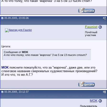
А то что толку, что такая "марочка" 3 на 5 см 13 тысяч стоит?
05.09.2005, 23:05:06
#
7
Faunist
Почётный
участник
Цитата:
Сообщение от
MOK
А то что толку, что такая "марочка" 3 на 5 см 13 тысяч стоит?
MOK
поясните пожалуйсто, что за "марочка", даже две, или это
сленговое название сверхмалых художественных произведений?
И это что, то же А.Г.?
05.09.2005, 23:12:37
#
8
MOK
Пользователь