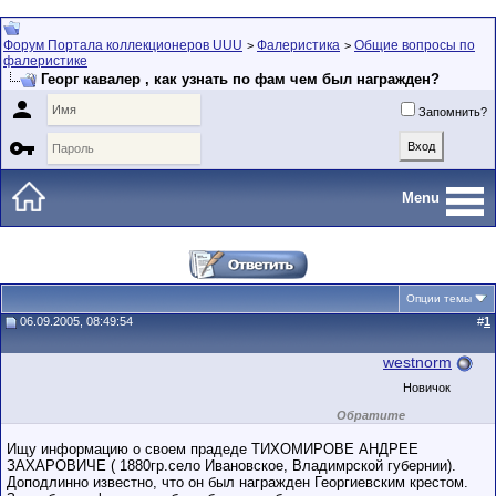
Форум Портала коллекционеров UUU
Фалеристика
Общие вопросы по
>
>
фалеристике
Георг кавалер , как узнать по фам чем был награжден?

Запомнить?

Menu
Опции темы
06.09.2005, 08:49:54
#
1
westnorm
Новичок
Обратите
внимание на
маленький стаж
Ищу информацию о своем прадеде ТИХОМИРОВЕ АНДРЕЕ
пользователя на
ЗАХАРОВИЧЕ ( 1880гр.село Ивановское, Владимрской губернии).
этом форуме.
Доподлинно известно, что он был награжден Георгиевским крестом.
Сделки с
пользователями,