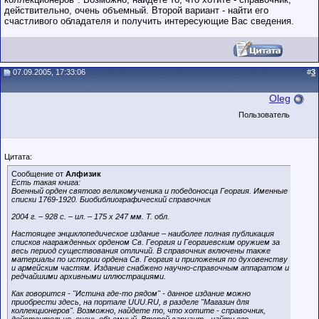
действительно, очень объемный. Второй вариант - найти его
счастливого обладателя и получить интересующие Вас сведения.
07.09.2005, 17:33:06
#
3
Oleg
Пользователь
Цитата:
Сообщение от
Алфизик
Есть такая книга:
Военный орден святого великомученика и победоносца Георгия. Именные
списки 1769-1920. Биобиблиографический справочник
2004 г. – 928 с. – ил. – 175 х 247 мм. Т. обл.
Настоящее энциклопедическое издание – наиболее полная публикация
списков награжденных орденом Св. Георгия и Георгиевским оружием за
весь период существования отличий. В справочник включены также
материалы по истории ордена Св. Георгия и приложения по духовенству
и армейским частям. Издание снабжено научно-справочным аппаратом и
редчайшими архивными иллюстрациями.
Как говорится - "Истина где-то рядом" - данное издание можно
приобрести здесь, на портале UUU.RU, в разделе "Магазин для
коллекционеров". Возможно, найдете то, что хотите - справочник,