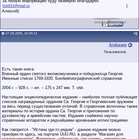
За любую информацию буду безмерно благодарен.
обладающими
(
lick933@mail.ru
низким
Алексей)
рейтингом и
стажем,
совершайте с
осторожностью!
07.09.2005, 16:49:13
#
2
Алфизик
Пользователь
Есть такая книга:
Военный орден святого великомученика и победоносца Георгия.
Именные списки 1769-1920. Биобиблиографический справочник
2004 г. – 928 с. – ил. – 175 х 247 мм. Т. обл.
Настоящее энциклопедическое издание – наиболее полная публикация
списков награжденных орденом Св. Георгия и Георгиевским оружием
за весь период существования отличий. В справочник включены также
материалы по истории ордена Св. Георгия и приложения по
духовенству и армейским частям. Издание снабжено научно-
справочным аппаратом и редчайшими архивными иллюстрациями.
Как говорится - "Истина где-то рядом" - данное издание можно
приобрести здесь, на портале UUU.RU, в разделе "Магазин для
коллекционеров". Возможно, найдете то, что хотите - справочник,