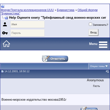
Форум Портала коллекционеров UUU
Букинистика
Общий форум
>
>
"Букинистика"
Help Оцените книгу "Трёхфлажный свод военно-морских сиг

Запомнить?

Menu
Опции темы
14.12.2003, 18:50:12
#
1
Anonymous
Гость
Военно-морское издательство москва1951г