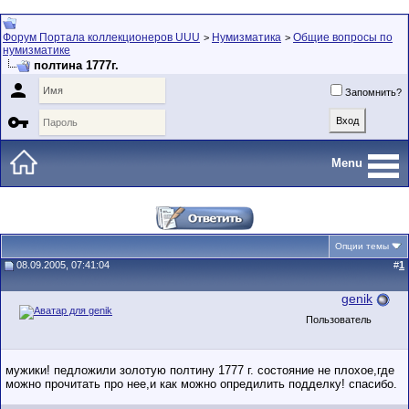
Форум Портала коллекционеров UUU
Нумизматика
Общие вопросы по
>
>
нумизматике
полтина 1777г.

Запомнить?

Menu
Опции темы
08.09.2005, 07:41:04
#
1
genik
Пользователь
мужики! педложили золотую полтину 1777 г. состояние не плохое,где
можно прочитать про нее,и как можно опредилить подделку! спасибо.