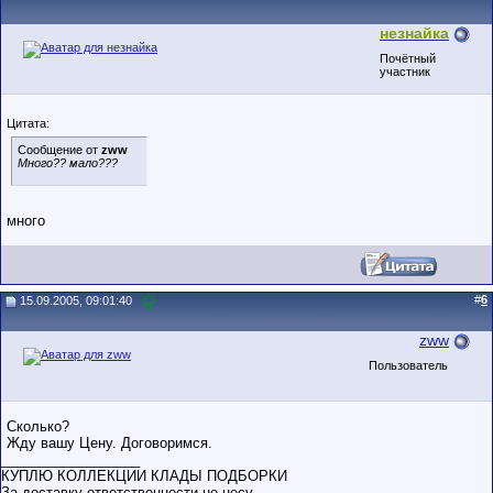
незнайка
Почётный
участник
Цитата:
Сообщение от
zww
Много?? мало???
много
#
6
15.09.2005, 09:01:40
zww
Пользователь
Сколько?
Жду вашу Цену. Договоримся.
__________________
КУПЛЮ КОЛЛЕКЦИИ КЛАДЫ ПОДБОРКИ
За доставку ответственности не несу