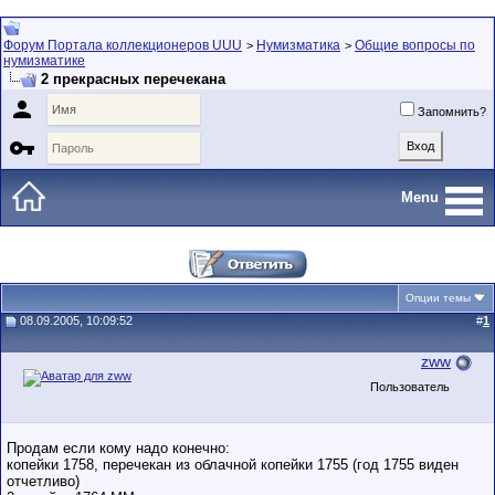
Форум Портала коллекционеров UUU
Нумизматика
Общие вопросы по
>
>
нумизматике
2 прекрасных перечекана

Запомнить?

Menu
Опции темы
08.09.2005, 10:09:52
#
1
zww
Пользователь
Продам если кому надо конечно:
копейки 1758, перечекан из облачной копейки 1755 (год 1755 виден
отчетливо)