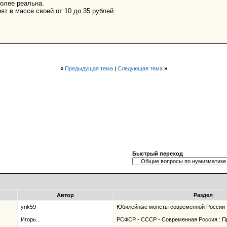
более реальна.
ят в массе своей от 10 до 35 рублей.
«
Предыдущая тема
|
Следующая тема
»
Быстрый переход
Автор
Раздел
yrik59
Юбилейные монеты современной России 
Игорь...
РСФСР - СССР - Современная Россия : П