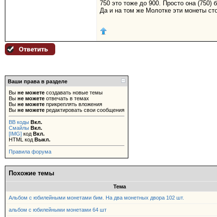
750 это тоже до 900. Просто она (750) 
Да и на том же Молотке эти монеты сто
Ваши права в разделе
Вы
не можете
создавать новые темы
Вы
не можете
отвечать в темах
Вы
не можете
прикреплять вложения
Вы
не можете
редактировать свои сообщения
BB коды
Вкл.
Смайлы
Вкл.
[IMG]
код
Вкл.
HTML код
Выкл.
Правила форума
Похожие темы
Тема
Альбом с юбилейными монетами бим. На два монетных двора 102 шт.
альбом с юбилейными монетами 64 шт