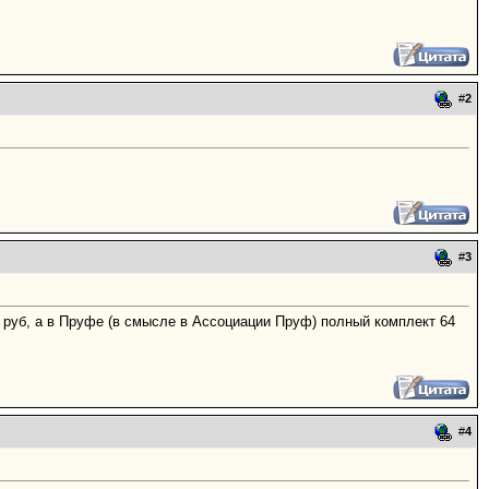
#
2
#
3
50 руб, а в Пруфе (в смысле в Ассоциации Пруф) полный комплект 64
#
4