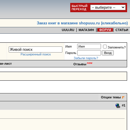
БЫСТРЫЙ
ПЕРЕХОД
Заказ книг в магазине shopuuu.ru (кликабельно)
|
|
|
|
UUU.RU
МАГАЗИН
ФОРУМ
СТАТЬИ
Имя
Запомнить?
Пароль
Расширенный поиск
Забыли пароль?
new
ан-лист
Отзывы
Опции темы
#
1