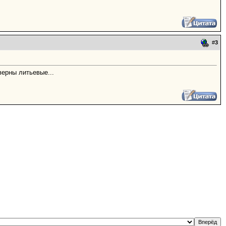
#
3
верны литьевые...