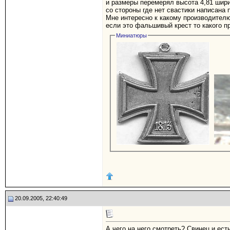
и размеры перемерял высота 4,81 шири
со стороны где нет свастики написана 
Мне интересно к какому производителю
если это фальшивый крест то какого п
Миниатюры
20.09.2005, 22:40:49
А чего на него смотреть? Свинец и ес