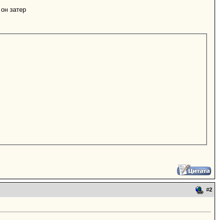
 он затер
#
2