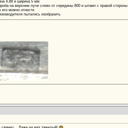
на 4,88 и ширина 5 мм
проба на верхнем луче слево от середины 800 и штамп с правой стороны
 его можно отнести
роизводителя пытались изобразить
ть свинец… Даже на вид тяжелый!