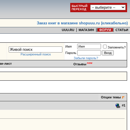
БЫСТРЫЙ
ПЕРЕХОД
Заказ книг в магазине shopuuu.ru (кликабельно)
|
|
|
|
UUU.RU
МАГАЗИН
ФОРУМ
СТАТЬИ
Имя
Запомнить?
Пароль
Расширенный поиск
Забыли пароль?
new
ан-лист
Отзывы
Опции темы
#
1