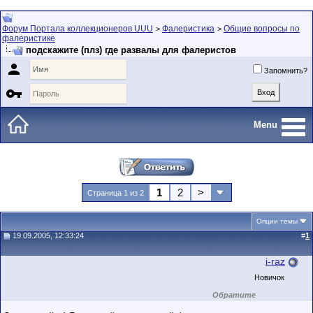
Форум Портала коллекционеров UUU
Фалеристика
Общие вопросы по
>
>
фалеристике
подскажите (плз) где развалы для фалеристов

Запомнить?

Menu
1
2
>
Страница 1 из 2
Опции темы
19.09.2005, 12:33:24
#
1
i-raz
Новичок
Обратите
внимание на
маленький стаж