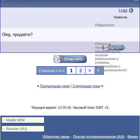
i-raz
Новичок
Обратите
внимание на
маленький стаж
Oleg, продаёте?
пользователя на
этом форуме.
Сделки с
пользователями,
обладающими
низким
рейтингом и
стажем,
совершайте с
1
2
>
осторожностью!
Страница 1 из 2
«
Предыдущая тема
|
Следующая тема
»
Текущее время:
14:39:48
. Часовой пояс GMT +3.
Обратная связь
-
Портал коллекционеров UUU
-
Вверх