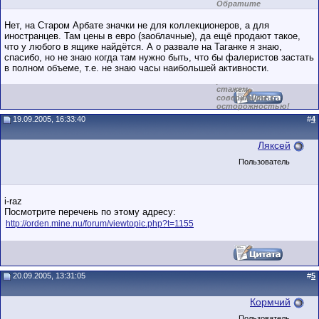
Обратите
внимание на
маленький стаж
Нет, на Старом Арбате значки не для коллекционеров, а для
пользователя на
иностранцев. Там цены в евро (заоблачные), да ещё продают такое,
этом форуме.
что у любого в ящике найдётся. А о развале на Таганке я знаю,
Сделки с
пользователями,
спасибо, но не знаю когда там нужно быть, что бы фалеристов застать
обладающими
в полном объеме, т.е. не знаю часы наибольшей активности.
низким
рейтингом и
стажем,
совершайте с
осторожностью!
19.09.2005, 16:33:40
#
4
Ляксей
Пользователь
i-raz
Посмотрите перечень по этому адресу:
http://orden.mine.nu/forum/viewtopic.php?t=1155
20.09.2005, 13:31:05
#
5
Кормчий
Пользователь