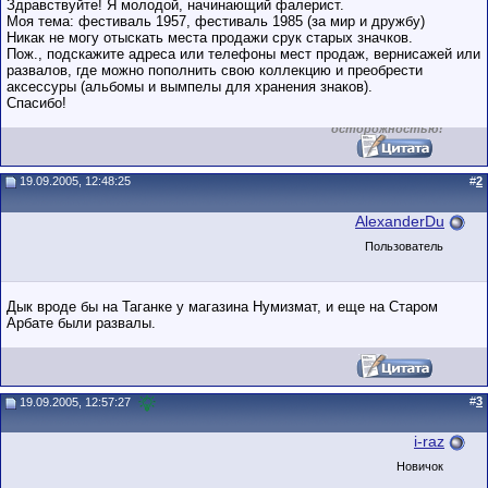
Здравствуйте! Я молодой, начинающий фалерист.
пользователя на
Моя тема: фестиваль 1957, фестиваль 1985 (за мир и дружбу)
этом форуме.
Никак не могу отыскать места продажи срук старых значков.
Сделки с
пользователями,
Пож., подскажите адреса или телефоны мест продаж, вернисажей или
обладающими
развалов, где можно пополнить свою коллекцию и преобрести
низким
аксессуры (альбомы и вымпелы для хранения знаков).
рейтингом и
Спасибо!
стажем,
совершайте с
осторожностью!
19.09.2005, 12:48:25
#
2
AlexanderDu
Пользователь
Дык вроде бы на Таганке у магазина Нумизмат, и еще на Старом
Арбате были развалы.
#
3
19.09.2005, 12:57:27
i-raz
Новичок