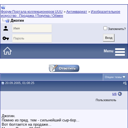
Форум Портала коллекционеров UUU
Антиквариат
Изобразительное
>
>
искусство : Продажа / Покупка / Обмен
Джогин

Запомнить?

Menu
Опции темы
20.09.2005, 01:08:25
#
1
us
Пользователь
Джогин.
Помню из пред. тем - сильнейший сыр-бор...
Вот болтается на продаже...