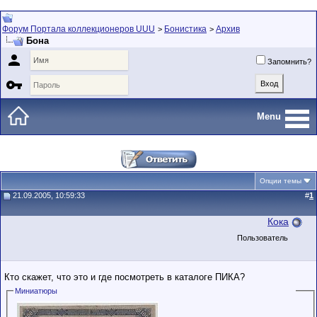
Форум Портала коллекционеров UUU
Бонистика
Архив
>
>
Бона

Запомнить?

Menu
Опции темы
21.09.2005, 10:59:33
#
1
Кока
Пользователь
Кто скажет, что это и где посмотреть в каталоге ПИКА?
Миниатюры