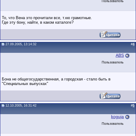
Пользователь
То, что Вена это прочитали все, т.кю грамотные.
Где эту бону, найти, в каком каталоге?
27.09.2005, 13:14:32
#
4
ABS
Пользователь
Бона не общегосударственная, а городская - стало быть в
"Специальных выпусках"
12.10.2005, 16:31:42
#
5
koguja
Пользователь