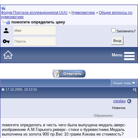
Форум Портала коллекционеров UUU
Нумизматика
Общие вопросы по
>
>
нумизматике
помогите определить цену

Запомнить?

Menu
Опции темы
17.10.2005, 19:13:52
#
1
ceslav
Новичок
Обратите
внимание на
маленький стаж
помогите определить в честь чего была выпущена медаль:аверс-
пользователя на
изображение А.М.Горького,реверс- стихи о буревестнике.Медаль
этом форуме.
выполнена из золота 900 пр.Вес 10 грамм.Кокова ее стоимость?
Сделки с
пользователями,