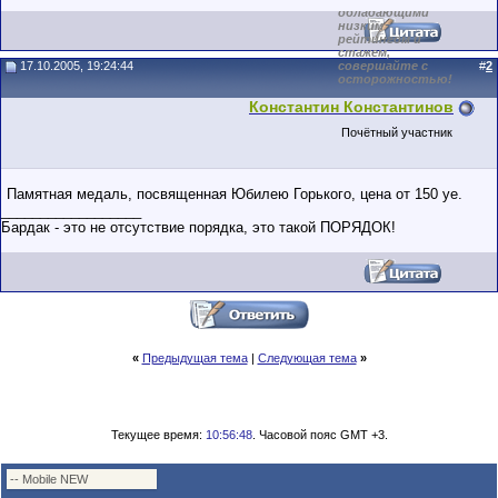
обладающими
низким
рейтингом и
стажем,
17.10.2005, 19:24:44
совершайте с
#
2
осторожностью!
Константин Константинов
Почётный участник
Памятная медаль, посвященная Юбилею Горького, цена от 150 уе.
__________________
Бардак - это не отсутствие порядка, это такой ПОРЯДОК!
«
Предыдущая тема
|
Следующая тема
»
Текущее время:
10:56:48
. Часовой пояс GMT +3.