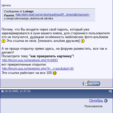
Цитата:
Сообщение от
Lubago
http://win.mail.ru/cgi-bin/readmsg/R...hment&channel=
Faunist
,
u menja otkrivaetsja ,dolzhna bit otkritka
Потому, что Вы входите через свой пароль, который уже
зарезервировался в куки вашего компа, для стороннего пользователя
это не получится, дурацкая особенность мейловских фото-альбомов
Эта ссылка из окна: [показать альбом друзьям]
А не проще открытку прямо здесь, на форуме разместить, все так и
делают!
Посмотрите тему
"как прикрепить картинку"
!
http://forum.uuu.ru/viewtopic.php?t=6893
вот прикрепленные открытки:
http://forum.uuu.ru/viewtopic.php?t=...r=asc&start=30
Эти ссылки работают на все 100
18.10.2005, 11:37:16
#
9
Октябрь
Пользователь