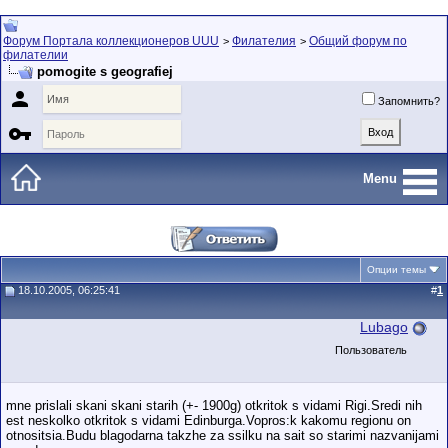
Форум Портала коллекционеров UUU
Филателия
Общий форум по
>
>
филателии
pomogite s geografiej

Запомнить?

Menu
Опции темы
18.10.2005, 06:25:41
#
1
Lubago
Пользователь
mne prislali skani skani starih (+- 1900g) otkritok s vidami Rigi.Sredi nih
est neskolko otkritok s vidami Edinburga.Vopros:k kakomu regionu on
otnositsia.Budu blagodarna takzhe za ssilku na sait so starimi nazvanijami