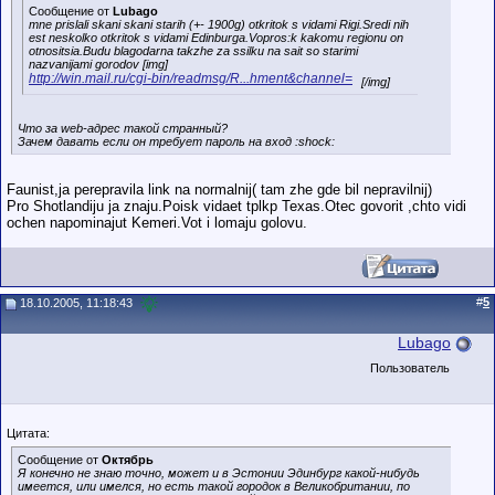
Сообщение от
Lubago
mne prislali skani skani starih (+- 1900g) otkritok s vidami Rigi.Sredi nih
est neskolko otkritok s vidami Edinburga.Vopros:k kakomu regionu on
otnositsia.Budu blagodarna takzhe za ssilku na sait so starimi
nazvanijami gorodov [img]
http://win.mail.ru/cgi-bin/readmsg/R...hment&channel=
[/img]
Что за web-адрес такой странный?
Зачем давать если он требует пароль на вход :shock:
Faunist,ja perepravila link na normalnij( tam zhe gde bil nepravilnij)
Pro Shotlandiju ja znaju.Poisk vidaet tplkp Texas.Otec govorit ,chto vidi
ochen napominajut Kemeri.Vot i lomaju golovu.
#
5
18.10.2005, 11:18:43
Lubago
Пользователь
Цитата:
Сообщение от
Октябрь
Я конечно не знаю точно, может и в Эстонии Эдинбург какой-нибудь
имеется, или имелся, но есть такой городок в Великобритании, по