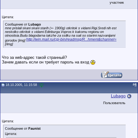
участник
Цитата:
Сообщение от
Lubago
mne prislali skani skani starih (+- 1900g) otkritok s vidami Rigi.Sredi nih est
neskolko otkritok s vidami Edinburga.Vopros:k kakomu regionu on
otnositsia.Budu blagodarna takzhe za ssilku na sait so starimi nazvanijami
http://win.mail.ru/cgi-bin/readmsg/R...hment&channel=
gorodov [img]
[/img]
Что за web-адрес такой странный?
Зачем давать если он требует пароль на вход
#
4
18.10.2005, 11:15:58
Lubago
Пользователь
Цитата:
Сообщение от
Faunist
Цитата: