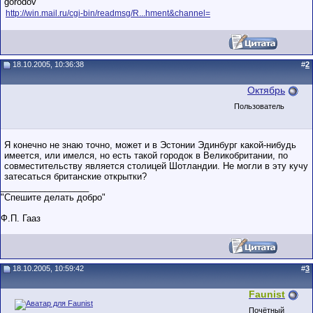
gorodov
http://win.mail.ru/cgi-bin/readmsg/R...hment&channel=
18.10.2005, 10:36:38
#
2
Октябрь
Пользователь
Я конечно не знаю точно, может и в Эстонии Эдинбург какой-нибудь
имеется, или имелся, но есть такой городок в Великобритании, по
совместительству является столицей Шотландии. Не могли в эту кучу
затесаться британские открытки?
__________________
"Спешите делать добро"
Ф.П. Гааз
18.10.2005, 10:59:42
#
3
Faunist
Почётный