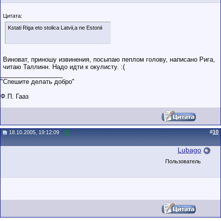
Цитата:
Kstati Riga eto stolica Latvii,a ne Estonii
Виноват, приношу извинения, посыпаю пеплом голову, написано Рига,
читаю Таллинн. Надо идти к окулисту. :(
__________________
"Спешите делать добро"
Ф.П. Гааз
#
10
18.10.2005, 19:12:09
Lubago
Пользователь