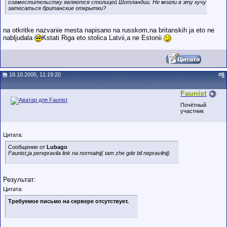
совместительству является столицей Шотландии. Не могли в эту кучу
затесаться британские открытки?
na otkritke nazvanie mesta napisano na russkom,na britanskih ja eto ne
nabljudala
Kstati Riga eto stolica Latvii,a ne Estonii
18.10.2005, 11:19:20
#
6
Faunist
Почётный
участник
Цитата:
Сообщение от
Lubago
Faunist,ja perepravila link na normalnij( tam zhe gde bil nepravilnij)
Результат:
Цитата:
Требуемое письмо на сервере отсутствует.