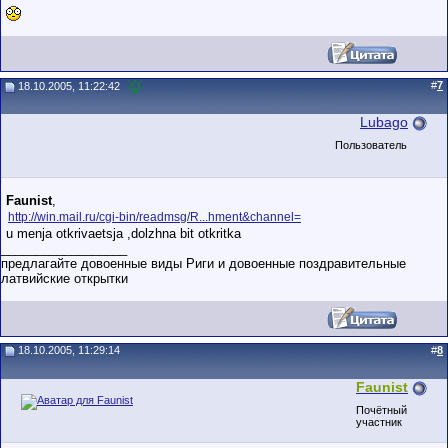
#
7
18.10.2005, 11:22:42
Lubago
Пользователь
Faunist
,
http://win.mail.ru/cgi-bin/readmsg/R...hment&channel=
u menja otkrivaetsja ,dolzhna bit otkritka
__________________
предлагайте довоенные виды Риги и довоенные поздравительные
латвийские открытки
18.10.2005, 11:29:14
#
8
Faunist
Почётный
участник