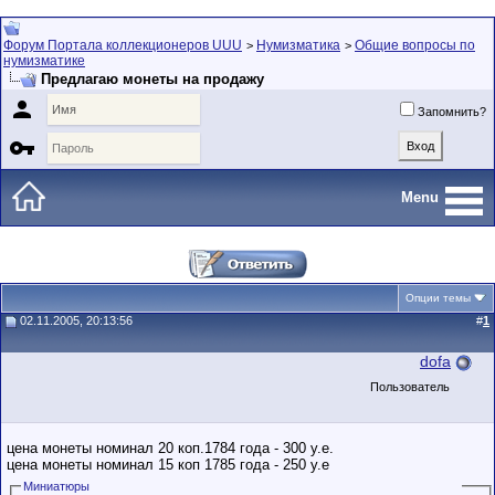
Форум Портала коллекционеров UUU
Нумизматика
Общие вопросы по
>
>
нумизматике
Предлагаю монеты на продажу

Запомнить?

Menu
Опции темы
02.11.2005, 20:13:56
#
1
dofa
Пользователь
цена монеты номинал 20 коп.1784 года - 300 у.е.
цена монеты номинал 15 коп 1785 года - 250 у.е
Миниатюры