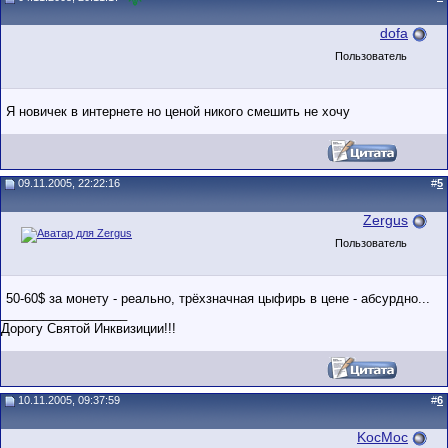
dofa
Пользователь
Я новичек в интернете но ценой никого смешить не хочу
09.11.2005, 22:22:16
#
5
Zergus
Пользователь
50-60$ за монету - реально, трёхзначная цыфирь в цене - абсурдно...
__________________
Дорогу Святой Инквизиции!!!
10.11.2005, 09:37:59
#
6
KocMoc