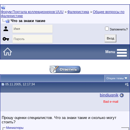
Форум Портала коллекционеров UUU
Фалеристика
Общие вопросы по
>
>
фалеристике
Что за знаки такие

Запомнить?

Menu
Опции темы
05.11.2005, 12:17:34
#
1
bindiuqnik
Bad e-mail
Прошу оценки специалистов. Что за знаки такие и сколько могут
стоить?
Миниатюры