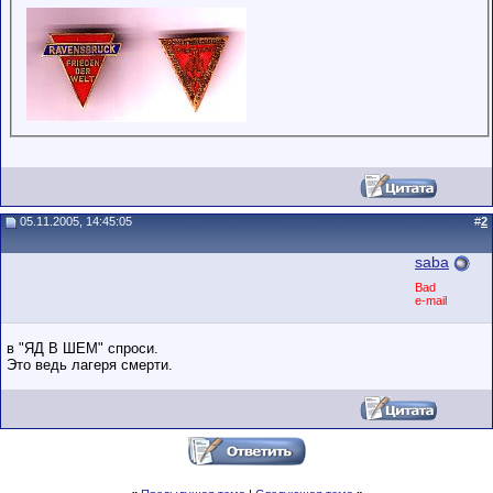
05.11.2005, 14:45:05
#
2
saba
Bad
e-mail
в "ЯД В ШЕМ" спроси.
Это ведь лагеря смерти.