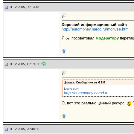
01.12.2005, 00:13:48
Хороший информационный сайт:
http://euromoney.narod.ru/monvse.htm
Я бы посоветовал
модератору
перета
01.12.2005, 12:19:07
Цитата: Сообщение от
GSM
Бельгия
http://euromoney.narod.ru
О, вот это реально ценный ресурс.
С
01.12.2005, 20:48:56