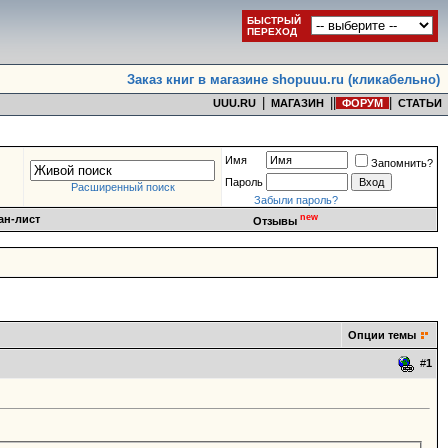
БЫСТРЫЙ
ПЕРЕХОД
Заказ книг в магазине shopuuu.ru (кликабельно)
|
|
|
|
UUU.RU
МАГАЗИН
ФОРУМ
СТАТЬИ
Имя
Запомнить?
Пароль
Расширенный поиск
Забыли пароль?
new
ан-лист
Отзывы
Опции темы
#
1