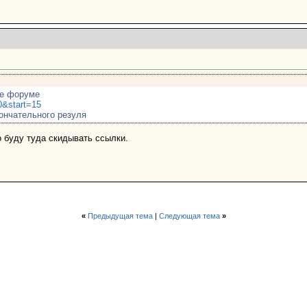
 же форуме
0&start=15
кончательного резуля
но буду туда скидывать ссылки.
«
Предыдущая тема
|
Следующая тема
»