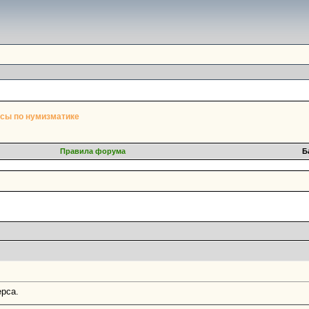
сы по нумизматике
Правила форума
Б
ерса.