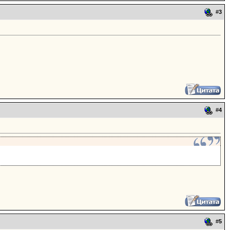
#
3
#
4
#
5