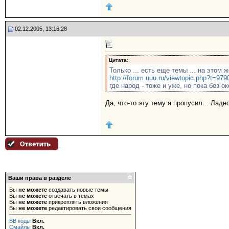
02.12.2005, 13:16:28
Цитата:
Только ... есть еще темы ... на этом
http://forum.uuu.ru/viewtopic.php?t=979
где народ - тоже и уже, но пока без о
Да, что-то эту тему я пропусил... Лад
Ваши права в разделе
Вы
не можете
создавать новые темы
Вы
не можете
отвечать в темах
Вы
не можете
прикреплять вложения
Вы
не можете
редактировать свои сообщения
BB коды
Вкл.
Смайлы
Вкл.