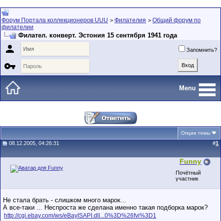
Форум Портала коллекционеров UUU
Филателия
Общий форум по
>
>
филателии
Филател. конверт. Эстония 15 сентября 1941 года

Запомнить?

Menu
Опции темы
08.12.2005, 04:26:31
#
1
Funny
Почётный
участник
Не стала брать - слишком много марок...
А все-таки ... Неспроста же сделана именно такая подборка марок?
http://cgi.ebay.com/ws/eBayISAPI.dll...0%3D%26fvi%3D1