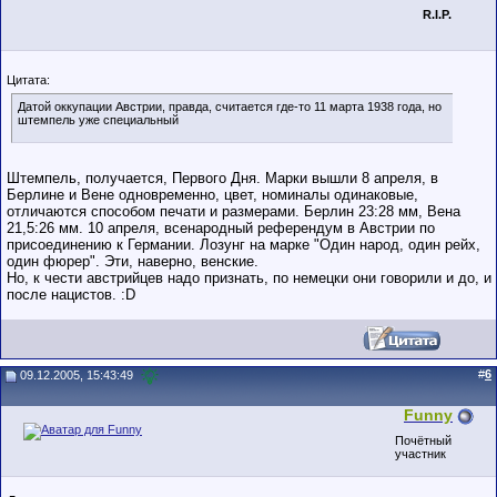
R.I.P.
Цитата:
Датой оккупации Австрии, правда, считается где-то 11 марта 1938 года, но
штемпель уже специальный
Штемпель, получается, Первого Дня. Марки вышли 8 апреля, в
Берлине и Вене одновременно, цвет, номиналы одинаковые,
отличаются способом печати и размерами. Берлин 23:28 мм, Вена
21,5:26 мм. 10 апреля, всенародный референдум в Австрии по
присоединению к Германии. Лозунг на марке "Один народ, один рейх,
один фюрер". Эти, наверно, венские.
Но, к чести австрийцев надо признать, по немецки они говорили и до, и
после нацистов. :D
#
6
09.12.2005, 15:43:49
Funny
Почётный
участник