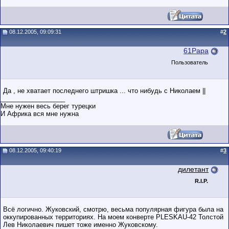
08.12.2005, 09:09:31
#
2
61Papa
Пользователь
Да , не хватает последнего штришка ... что нибудь с Николаем ||
__________________
Мне нужен весь берег турецки
И Африка вся мне нужна
08.12.2005, 09:40:19
#
3
дилетант
R.I.P.
Всё логично. Жуковский, смотрю, весьма популярная фигура была на
оккупированных территориях. На моем конверте PLESKAU-42 Толстой
Лев Николаевич пишет тоже именно Жуковскому.