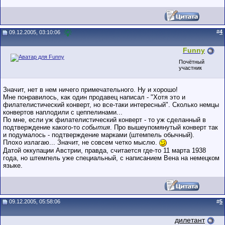
#
4
09.12.2005, 03:10:06
Funny
Почётный
участник
Значит, нет в нем ничего примечательного. Ну и хорошо!
Мне понравилось, как один продавец написал - "Хотя это и
филателистический конверт, но все-таки интересный". Сколько немцы
конвертов наплодили с цеппелинами...
По мне, если уж филателистический конверт - то уж сделанный в
подтверждение какого-то
события
. Про вышеупомянутый конверт так
и подумалось - подтверждение марками (штемпель обычный).
Плохо излагаю... Значит, не совсем четко мыслю.
Датой оккупации Австрии, правда, считается где-то 11 марта 1938
года, но штемпель уже специальный, с написанием Вена на немецком
языке.
09.12.2005, 05:58:06
#
5
дилетант