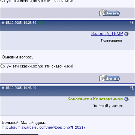
Ох уж эти сказки,ох уж эти сказочники!
#
2
15.12.2005, 19:28:59
Зеленый_TEMP
Пользователь
Обновим вопрос.
__________________
Ох уж эти сказки,ох уж эти сказочники!
15.12.2005, 19:43:49
#
3
Константин Константинов
Почётный участник
Большой. Малый здесь:
http://forum.awards-su.com/viewtopic.php?t=20217
__________________