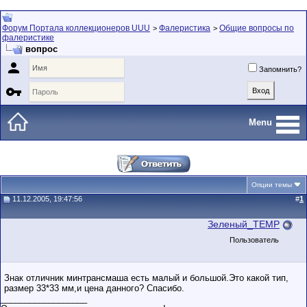
Форум Портала коллекционеров UUU
Фалеристика
Общие вопросы по
>
>
фалеристике
вопрос

Запомнить?

Menu
Опции темы
11.12.2005, 19:47:56
#
1
Зеленый_TEMP
Пользователь
Знак отличник минтрансмаша есть малый и большой.Это какой тип,
размер 33*33 мм,и цена данного? Спасибо.
__________________