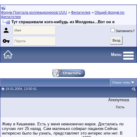
Форум Портала коллекционеров UUU
Филателия
Общий форум по
>
>
филателии
Тут спрашивали кого-нибудь из Молдовы...Вот он я

Запомнить?

Menu
Опции темы
19.01.2004, 13:50:41
#
1
Anonymous
Гость
Живу в Кишиневе. Есть у меня немножечко марок. Достались по
случаю лет 25 назад. Сам маленько собирал пацаном.Сейчас
интересно было бы узнать, представляет это интерес или нет. В