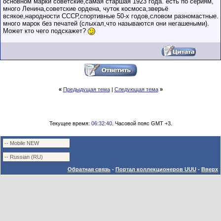
основном марки советские,самая старшая 1923 года. есть по сериям,
много Ленина,советские ордена, чуток космоса,зверьё
всякое,народности СССР,спортивные 50-х годов,словом разномастные.
много марок без печатей (слыхал,что называются они негашеными).
Может кто чего подскажет?
«
Предыдущая тема
|
Следующая тема
»
Текущее время:
06:32:40
. Часовой пояс GMT +3.
Обратная связь
-
Портал коллекционеров UUU
-
Вверх