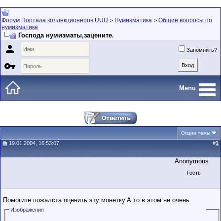
Форум Портала коллекционеров UUU
Нумизматика
Общие вопросы по
>
>
нумизматике
Господа нумизматы,зацените.

Запомнить?

Menu
Опции темы
19.01.2004, 16:53:07
#
1
Anonymous
Гость
Помогите пожалста оценить эту монетку.А то в этом не очень.
Изображения