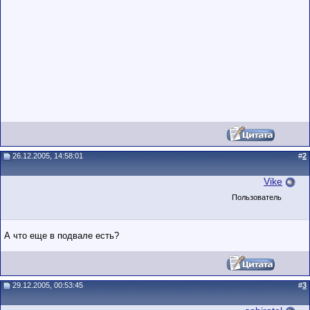
низким
рейтингом и
стажем,
совершайте с
осторожностью!
26.12.2005, 14:58:01
#
2
Vike
Пользователь
А что еще в подвале есть?
29.12.2005, 00:53:45
#
3