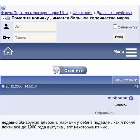
Форум Портала коллекционеров UUU
Филателия
Дальнее зарубежье
>
>
Помогите новичку , имеется большое колличество марок

Запомнить?

Menu
Опции темы
26.12.2005, 14:52:04
#
1
miofthena
Новичок
Обратите
внимание на
маленький стаж
недавно обнаружил альбом с марками у себя в подвале , как я понял
пользователя на
почти все до 1900 года выпуска , вот некоторые из них .
этом форуме.
Сделки с
пользователями,
обладающими