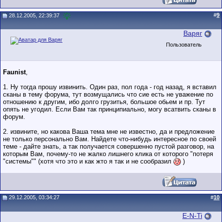
#
9
28.12.2005, 22:39:37
Варяг
Пользователь
Faunist
,
1. Ну тогда прошу извинить. Один раз, пол года - год назад, я вставил
сканы в тему форума, тут возмущались что сие есть не уважение по
отношению к другим, ибо долго грузитья, большое обьем и пр. Тут
опять не угодил. Если Вам так принципиально, могу всатвить сканы в
форум.
2. извините, но какова Ваша тема мне не известно, да и предложение
не только персонально Вам. Найдете что-нибудь интересное по своей
теме - дайте знать, а так получается совершенно пустой разговор, на
которым Вам, почему-то не жалко лишнего клика от которого "потеря
"системы"" (хотя что это и как жто я так и не сообразил
)
29.12.2005, 03:34:27
#
10
E-N-Ti