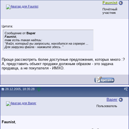
Faunist
Почётный
участник
Цитата:
Сообщение от
Варяг
Faunist
,
там есть такая надпиь:
"Файл, который вы запросили, находится на сервере ...
Для загрузки файла - нажмите здесь. "
Проще рассмотреть более доступные предложения, которых много :?
А, представить объект продажи должным образом - это задача
продавца, а не покупателя - ИМХО.
#
7
28.12.2005, 18:35:28
Варяг
Пользователь
Faunist
,