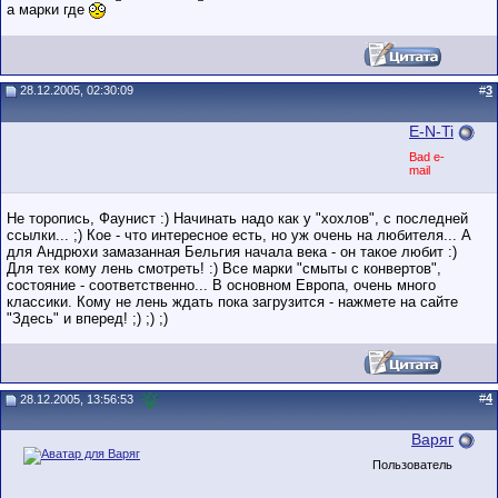
а марки где
28.12.2005, 02:30:09
#
3
E-N-Ti
Bad e-
mail
Не торопись, Фаунист :) Начинать надо как у "хохлов", с последней
ссылки... ;) Кое - что интересное есть, но уж очень на любителя... А
для Андрюхи замазанная Бельгия начала века - он такое любит :)
Для тех кому лень смотреть! :) Все марки "смыты с конвертов",
состояние - соответственно... В основном Европа, очень много
классики. Кому не лень ждать пока загрузится - нажмете на сайте
"Здесь" и вперед! ;) ;) ;)
#
4
28.12.2005, 13:56:53
Варяг
Пользователь