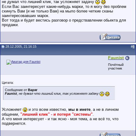
не думал что лишний клик, так усложняет задачу
Если Вас заинтересует какие-нибудь марки, то я могу без проблем
скинуть Вам (и не только Вам) на мыло более четкие сканы
заинтересовавших марок.
Вот тогда и будет вестись разговор о предствавлении обьекта для
продажи.
28.12.2005, 21:16:15
#
8
Faunist
Почётный
участник
Цитата:
Сообщение от
Варяг
Faunist
, не думал что лишний клик, так усложняет задачу
Усложняет
и это всем известно,
мы в инете
, а не в личном
общении,
"лишний клик" - и потеря "системы"
.
А что меня интересует - и так ясно - моя тема, а не всё то, что
подвернется.