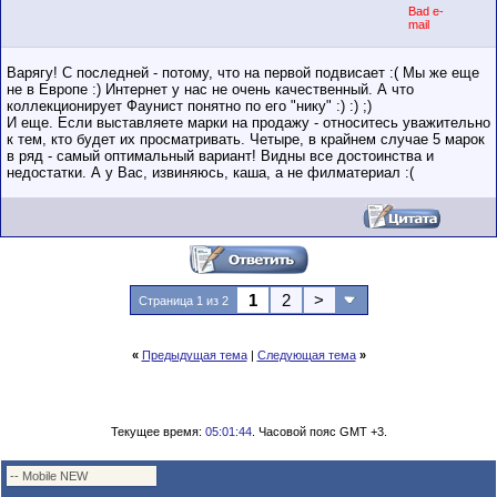
Bad e-
mail
Варягу! С последней - потому, что на первой подвисает :( Мы же еще
не в Европе :) Интернет у нас не очень качественный. А что
коллекционирует Фаунист понятно по его "нику" :) :) ;)
И еще. Если выставляете марки на продажу - относитесь уважительно
к тем, кто будет их просматривать. Четыре, в крайнем случае 5 марок
в ряд - самый оптимальный вариант! Видны все достоинства и
недостатки. А у Вас, извиняюсь, каша, а не филматериал :(
1
2
>
Страница 1 из 2
«
Предыдущая тема
|
Следующая тема
»
Текущее время:
05:01:44
. Часовой пояс GMT +3.