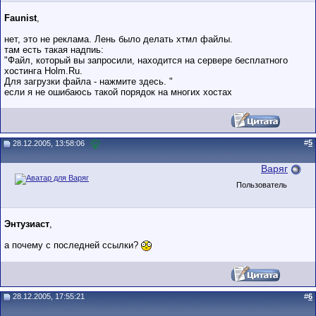
Faunist
,
нет, это не реклама. Лень было делать хтмл файлы.
там есть такая надпиь:
"Файл, который вы запросили, находится на сервере бесплатного
хостинга Holm.Ru.
Для загрузки файла - нажмите здесь. "
если я не ошибаюсь такой порядок на многих хостах
#
5
28.12.2005, 13:58:06
Варяг
Пользователь
Энтузиаст
,
а почему с последней ссылки?
28.12.2005, 17:55:21
#
6