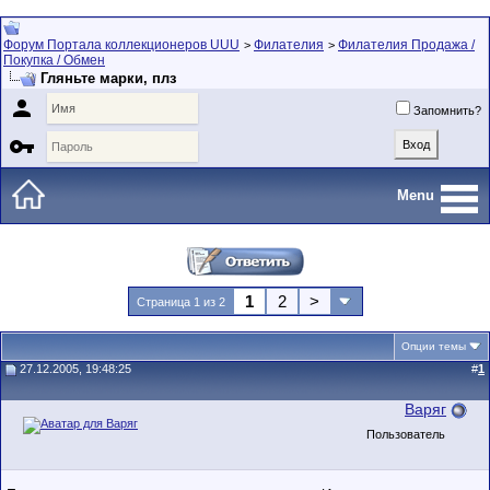
Форум Портала коллекционеров UUU
Филателия
Филателия Продажа /
>
>
Покупка / Обмен
Гляньте марки, плз

Запомнить?

Menu
1
2
>
Страница 1 из 2
Опции темы
27.12.2005, 19:48:25
#
1
Варяг
Пользователь