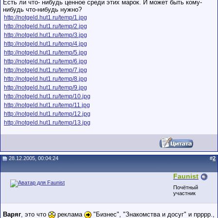
Есть ли что- нибудь ценное среди этих марок. И может быть кому-
нибудь что-нибудь нужно?
http://notgeld.hut1.ru/temp/1.jpg
http://notgeld.hut1.ru/temp/2.jpg
http://notgeld.hut1.ru/temp/3.jpg
http://notgeld.hut1.ru/temp/4.jpg
http://notgeld.hut1.ru/temp/5.jpg
http://notgeld.hut1.ru/temp/6.jpg
http://notgeld.hut1.ru/temp/7.jpg
http://notgeld.hut1.ru/temp/8.jpg
http://notgeld.hut1.ru/temp/9.jpg
http://notgeld.hut1.ru/temp/10.jpg
http://notgeld.hut1.ru/temp/11.jpg
http://notgeld.hut1.ru/temp/12.jpg
http://notgeld.hut1.ru/temp/13.jpg
28.12.2005, 00:04:24
#
2
Faunist
Почётный
участник
Варяг
, это что
реклама
"Бизнес", "Знакомства и досуг" и прррр.,