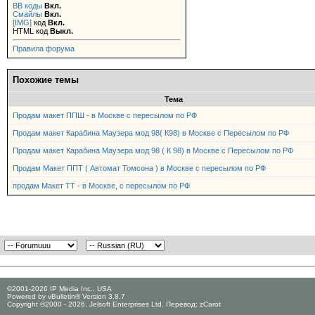
BB коды
Вкл.
Смайлы
Вкл.
[IMG]
код
Вкл.
HTML код
Выкл.
Правила форума
Похожие темы
Тема
Продам макет ППШ - в Москве с пересылом по РФ
Продам макет Карабина Маузера мод 98( К98) в Москве с Пересылом по РФ
Продам макет Карабина Маузера мод 98 ( К 98) в Москве с Пересылом по РФ
Продам Макет ППТ ( Автомат Томсона ) в Москве с пересылом по РФ
продам Макет ТТ - в Москве, с пересылом по РФ
©2001-2026 IP Media Inc., USA
Powered by vBulletin® Version 3.8.7
Copyright ©2000 - 2026, Jelsoft Enterprises Ltd. Перевод:
zCarot