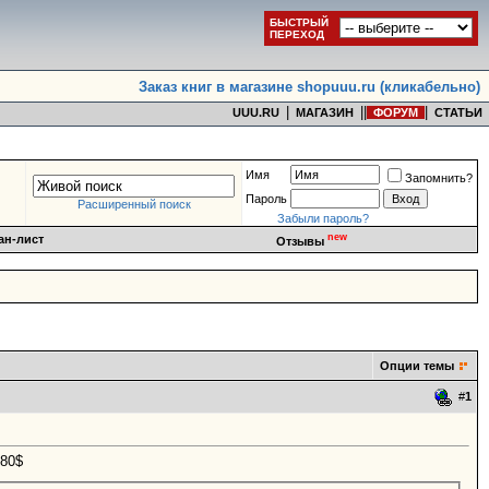
БЫСТРЫЙ
ПЕРЕХОД
Заказ книг в магазине shopuuu.ru (кликабельно)
|
|
|
|
UUU.RU
МАГАЗИН
ФОРУМ
СТАТЬИ
Имя
Запомнить?
Пароль
Расширенный поиск
Забыли пароль?
new
ан-лист
Отзывы
Опции темы
#
1
80$