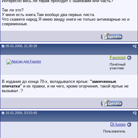
Интересно весь ли тираж проходит с ошибками или часть?
Так ли это?
У меня есть книга.Там вообще два первых листа.
Что скажете народ.Я имею ввиду книги не только антикварные но и
современные.
05.01.2006, 21:30:18
#
2
Faunist
Почётный
участник
В издания до конца 70-х, вкладывался ярлык:
"замеченные
опечатки"
и их правки, и ни чего, кроме огорчения, такой ярлык не
вызывал :?
16.01.2006, 03:53:40
#
3
Di lusso
Пользователь