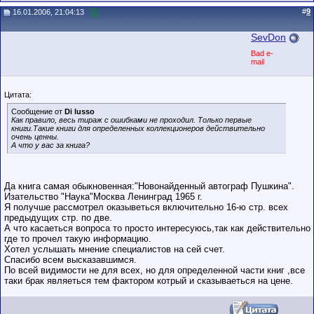
#
9
16.01.2006, 21:04:13
SevDon
Bad e-
mail
Цитата:
Сообщение от
Di lusso
Как правило, весь тираж с ошибками не проходил. Только первые
книги.Такие книги для определенных коллекционеров действительно
очень ценны.
А что у вас за книга?
Да книга самая обыкновенная:"Новонайденный автограф Пушкина".
Изательство "Наука"Москва Ленинград 1965 г.
Я получше рассмотрел оказыветься включительно 16-ю стр. всех
предыдущих стр. по две.
А что касаеться вопроса то просто интересуюсь,так как действительно
где то прочел такую информацию.
Хотел услышать мнение специалистов на сей счет.
Спасибо всем высказавшимся.
По всей видимости не для всех, но для определенной части книг ,все
таки брак являеться тем фактором котрый и сказываеться на цене.