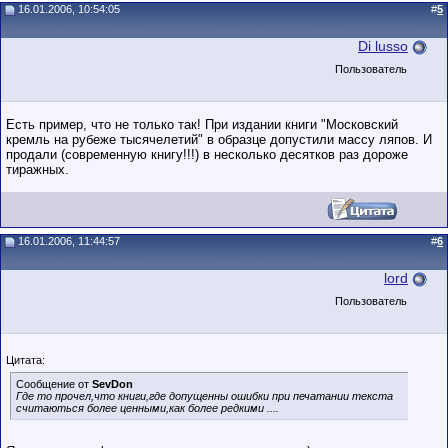
16.01.2006, 10:54:05
#
5
Di lusso
Пользователь
Есть пример, что не только так! При издании книги "Московский
кремль на рубеже тысячелетий" в образце допустили массу ляпов. И
продали (современную книгу!!!) в несколько десятков раз дороже
тиражных.
16.01.2006, 11:44:57
#
6
lord
Пользователь
Цитата:
Сообщение от
SevDon
Где то прочел,что книги,где допущенны ошибки при печатании текста
считаються более ценными,как более редкими ....