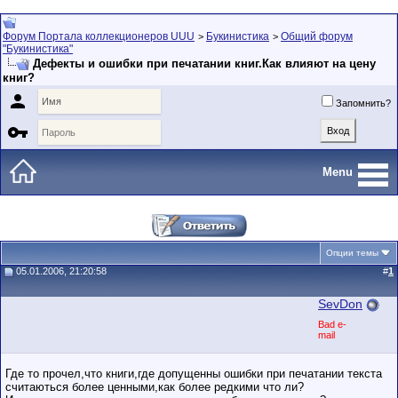
Форум Портала коллекционеров UUU
Букинистика
Общий форум
>
>
"Букинистика"
Дефекты и ошибки при печатании книг.Как влияют на цену
книг?

Запомнить?

Menu
Опции темы
05.01.2006, 21:20:58
#
1
SevDon
Bad e-
mail
Где то прочел,что книги,где допущенны ошибки при печатании текста
считаються более ценными,как более редкими что ли?