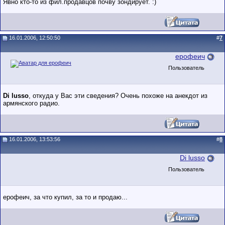
Явно кто-то из фил.продавцов почву зондирует. :)
16.01.2006, 12:50:50
#
7
ерофеич
Пользователь
Di lusso
, откуда у Вас эти сведения? Очень похоже на анекдот из
армянского радио.
16.01.2006, 13:53:56
#
8
Di lusso
Пользователь
ерофеич, за что купил, за то и продаю...