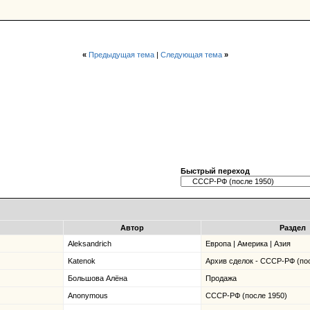
«
Предыдущая тема
|
Следующая тема
»
Быстрый переход
Автор
Раздел
Aleksandrich
Европа | Америка | Азия
Katenok
Архив сделок - СССР-РФ (по
Большова Алёна
Продажа
Anonymous
СССР-РФ (после 1950)