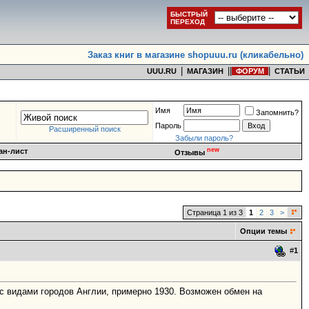
БЫСТРЫЙ
ПЕРЕХОД
Заказ книг в магазине shopuuu.ru (кликабельно)
|
|
|
|
UUU.RU
МАГАЗИН
ФОРУМ
СТАТЬИ
Имя
Запомнить?
Пароль
Расширенный поиск
Забыли пароль?
new
ан-лист
Отзывы
Страница 1 из 3
1
2
3
>
Опции темы
#
1
с видами городов Англии, примерно 1930. Возможен обмен на