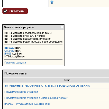
Ваши права в разделе
Вы
не можете
создавать новые темы
Вы
не можете
отвечать в темах
Вы
не можете
прикреплять вложения
Вы
не можете
редактировать свои сообщения
BB коды
Вкл.
Смайлы
Вкл.
[IMG]
код
Вкл.
HTML код
Выкл.
Правила форума
Похожие темы
Тема
ЗАРУБЕЖНЫЕ РЕКЛАМНЫЕ ОТКРЫТКИ. ПРОДАМ ИЛИ ОБМЕНЯЮ
Продам/обменяю открытки
Продам/обменяю открытки с индийскими актёрами
продам - куплю старинные открытки