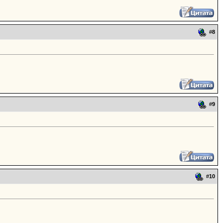
#
8
#
9
#
10