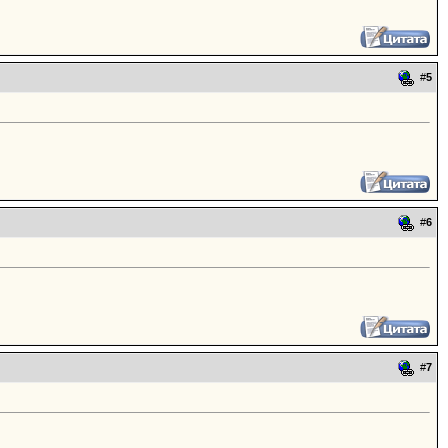
#
5
#
6
#
7