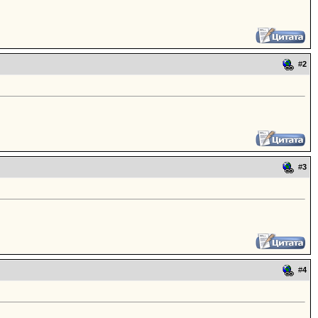
#
2
#
3
#
4