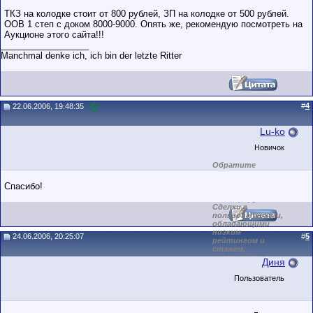
ТКЗ на колодке стоит от 800 рублей, ЗП на колодке от 500 рублей.
ООВ 1 степ с доком 8000-9000. Опять же, рекомендую посмотреть на
Аукционе этого сайта!!!
__________________
Manchmal denke ich, ich bin der letzte Ritter
#
4
22.06.2006, 19:48:35
Lu-ko
Новичок
Обратите
внимание на
маленький стаж
Спасибо!
пользователя на
этом форуме.
Сделки с
пользователями,
обладающими
низким
24.06.2006, 20:25:07
#
5
рейтингом и
стажем,
совершайте с
Диня
осторожностью!
Пользователь