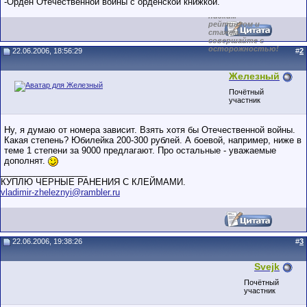
-Орден Отечественной войны с орденской книжкой.
обладающими
низким
рейтингом и
стажем,
совершайте с
осторожностью!
22.06.2006, 18:56:29
#
2
Железный
Почётный
участник
Ну, я думаю от номера зависит. Взять хотя бы Отечественной войны.
Какая степень? Юбилейка 200-300 рублей. А боевой, например, ниже в
теме 1 степени за 9000 предлагают. Про остальные - уважаемые
дополнят.
__________________
КУПЛЮ ЧЕРНЫЕ РАНЕНИЯ С КЛЕЙМАМИ.
vladimir-zheleznyi@rambler.ru
22.06.2006, 19:38:26
#
3
Svejk
Почётный
участник