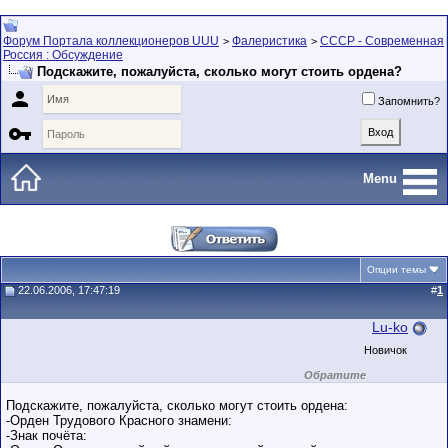
Форум Портала коллекционеров UUU
Фалеристика
СССР - Современная
>
>
Россия : Обсуждение
Подскажите, пожалуйста, сколько могут стоить ордена?

Запомнить?

Menu
Опции темы
22.06.2006, 17:47:19
#
1
Lu-ko
Новичок
Обратите
внимание на
маленький стаж
Подскажите, пожалуйста, сколько могут стоить ордена:
пользователя на
-Орден Трудового Красного знамени:
этом форуме.
-Знак почёта:
Сделки с
пользователями,