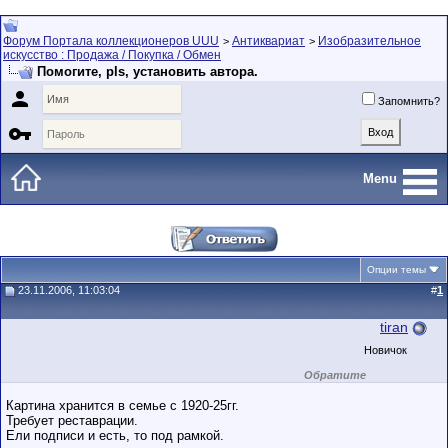
Форум Портала коллекционеров UUU
Антиквариат
Изобразительное
>
>
искусство : Продажа / Покупка / Обмен
Помогите, pls, установить автора.

Запомнить?

Menu
Опции темы
23.11.2006, 11:03:04
#
1
tiran
Новичок
Обратите
внимание на
маленький стаж
Картина хранится в семье с 1920-25гг.
пользователя на
Требует реставрации.
этом форуме.
Ели подписи и есть, то под рамкой.
Сделки с
пользователями,