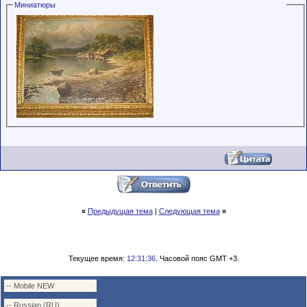
Миниатюры
обладающими
низким
рейтингом и
стажем,
совершайте с
осторожностью!
«
Предыдущая тема
|
Следующая тема
»
Текущее время:
12:31:36
. Часовой пояс GMT +3.