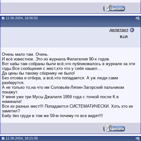
12.06.2004, 18:00:52
#
5
дилетант
R.I.P.
Очень мало там. Очень.
И всё известное. Это из журнала Филателия 90-х годов.
Вот кабы там собраны были всё,что публиковалось в журнале за эти
годы.Все сообщения с мест,кто что у себя нашел....
Да цены бы такому сборнику не было!
Без отсева и отбора, а всё,что попадается. А уж люди сами
разберутся.
А не только то,на что им Соловьёв-Ляпин-Загорский пальчиком
покажут.
У меня уже три Мусы Джалиля 1959 года с точкой после К в
номинале!
Все из разных мест!!! Попадаются СИСТЕМАТИЧЕСКИ. Хоть кто их
заметил?
Бабу без груди в том же 59-м почему-то все видят!!!
12.06.2004, 18:21:05
#
6