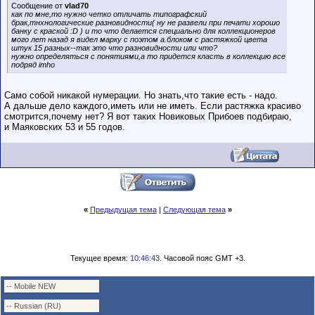
Сообщение от
vlad70
как по мне,то нужно четко отличать типографский
брак,тнхнологические разновидности( ну не развели при печати хорошо
банку с краской :D ) и то что делается специально для коллекционеров
мого лет назад я видел марку с поэтом а.блоком с растяжкой цвета
штук 15 разных--так это что разновидности или что?
нужно определяться с понятиями,а то придется класть в коллекцию все
подряд imho
Само собой никакой нумерации. Но знать,что такие есть - надо.
А дальше дело каждого,иметь или не иметь. Если растяжка красиво
смотрится,почему нет? Я вот таких Новиковых Прибоев подбираю,
и Маяковских 53 и 55 годов.
«
Предыдущая тема
|
Следующая тема
»
Текущее время:
10:46:43
. Часовой пояс GMT +3.