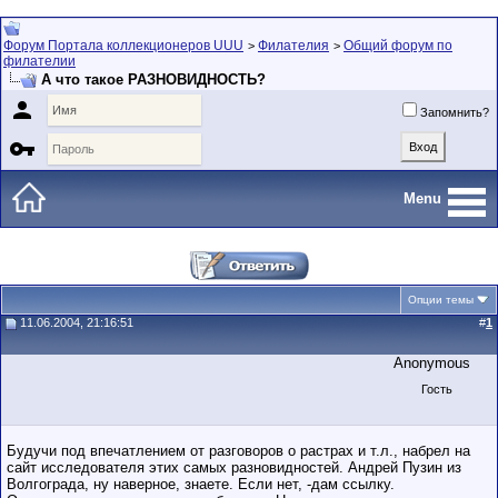
Форум Портала коллекционеров UUU
Филателия
Общий форум по
>
>
филателии
А что такое РАЗНОВИДНОСТЬ?

Запомнить?

Menu
Опции темы
11.06.2004, 21:16:51
#
1
Anonymous
Гость
Будучи под впечатлением от разговоров о растрах и т.л., набрел на
сайт исследователя этих самых разновидностей. Андрей Пузин из
Волгограда, ну наверное, знаете. Если нет, -дам ссылку.