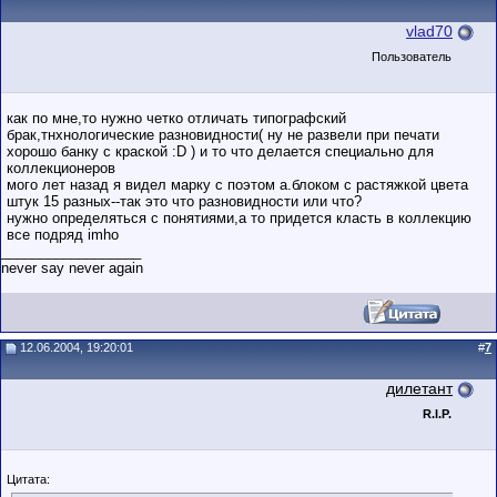
vlad70
Пользователь
как по мне,то нужно четко отличать типографский
брак,тнхнологические разновидности( ну не развели при печати
хорошо банку с краской :D ) и то что делается специально для
коллекционеров
мого лет назад я видел марку с поэтом а.блоком с растяжкой цвета
штук 15 разных--так это что разновидности или что?
нужно определяться с понятиями,а то придется класть в коллекцию
все подряд imho
__________________
never say never again
12.06.2004, 19:20:01
#
7
дилетант
R.I.P.
Цитата: