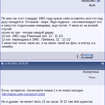
дилетант
R.I.P.
По мне так этот стандарт 1961 года нужно себе оставлять всё,что под
руку попадётся. Оттенков - море. Жди подвоха : систематизирует кто
и запустит отдельными номерами, ищи потом. У меня их на всякий
случай
штуки по три - четыре каждой держу.
12 коп. 1961 года Рамочная зуб. 12 : 11 1/2
12 коп. переиздана в 1965 , Гребенка, 12 : 12 1/2
У меня они точно такие же, и на обоих такой же фон, в клетку и в
линейку.
12.06.2004, 16:55:39
#
4
Anonymous
Гость
Если, интересно -посмотрите новые ( я не знаю) находки
http://stamp.avtlg.ru/reseach.shtml
Но я думаю -не может быть 12 на часах. В 12 там бой курантов.