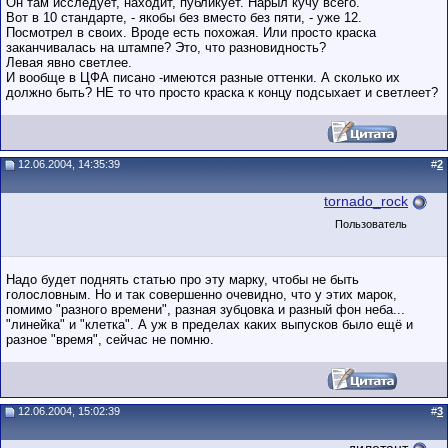
Он там исследует, находит, публикует. Нарыл кучу всего.
Вот в 10 стандарте, - якобы без вместо без пяти, - уже 12.
Посмотрел в своих. Вроде есть похожая. Или просто краска
заканчивалась на штампе? Это, что разновидность?
Левая явно светлее.
И вообще в ЦФА писано -имеются разные оттенки. А сколько их
должно быть? НЕ то что просто краска к концу подсыхает и светлеет?
12.06.2004, 14:35:39
#
2
tornado_rock
Пользователь
Надо будет поднять статью про эту марку, чтобы не быть
голословным. Но и так совершенно очевидно, что у этих марок,
помимо "разного времени", разная зубцовка и разный фон неба...
"линейка" и "клетка". А уж в пределах каких выпусков было ещё и
разное "время", сейчас не помню.
12.06.2004, 15:02:39
#
3