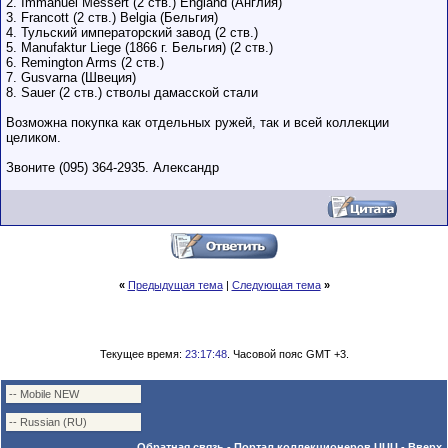
2. Immanuel Messert (2 ств.) England (Англия)
3. Francott (2 ств.) Belgia (Бельгия)
4. Тульский императорский завод (2 ств.)
5. Manufaktur Liege (1866 г. Бельгия) (2 ств.)
6. Remington Arms (2 ств.)
7. Gusvarna (Швеция)
8. Sauer (2 ств.) стволы дамасской стали
Возможна покупка как отдельных ружей, так и всей коллекции
целиком.
Звоните (095) 364-2935. Александр
«
Предыдущая тема
|
Следующая тема
»
Текущее время:
23:17:48
. Часовой пояс GMT +3.
Обратная связь
-
Портал коллекционеров UUU
-
Вверх