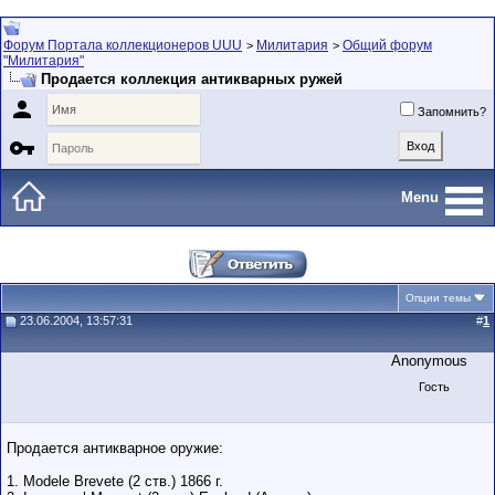
Форум Портала коллекционеров UUU
Милитария
Общий форум
>
>
"Милитария"
Продается коллекция антикварных ружей

Запомнить?

Menu
Опции темы
23.06.2004, 13:57:31
#
1
Anonymous
Гость
Продается антикварное оружие:
1. Modele Brevete (2 ств.) 1866 г.