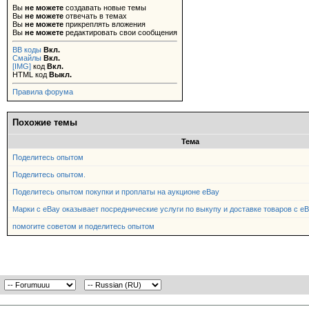
Вы
не можете
создавать новые темы
Вы
не можете
отвечать в темах
Вы
не можете
прикреплять вложения
Вы
не можете
редактировать свои сообщения
BB коды
Вкл.
Смайлы
Вкл.
[IMG]
код
Вкл.
HTML код
Выкл.
Правила форума
Похожие темы
Тема
Поделитесь опытом
Поделитесь опытом.
Поделитесь опытом покупки и проплаты на аукционе eBay
Марки с eBay оказывает посреднические услуги по выкупу и доставке товаров с eB
помогите советом и поделитесь опытом