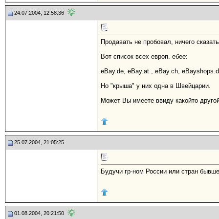
24.07.2004, 12:58:36
Продавать не пробовал, ничего сказать
Вот список всех европ. ебее:
eBay.de, eBay.at , eBay.ch, eBayshops.
Но "крыша" у них одна в Швейцарии.
Может Вы имеете ввиду какойто другой 
25.07.2004, 21:05:25
Будучи гр-ном России или стран бывше
01.08.2004, 20:21:50