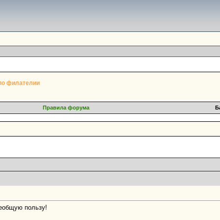
по филателии
Правила форума
Б
сеобщую пользу!