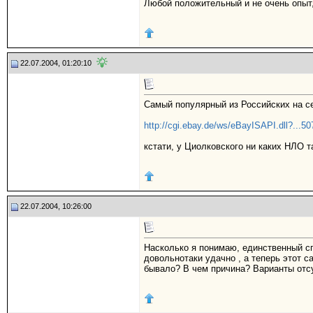
Любой положительный и не очень опыт,
22.07.2004, 01:20:10
Самый популярный из Российских на се
http://cgi.ebay.de/ws/eBayISAPI.dll?...
кстати, у Циолковского ни каких НЛО т
22.07.2004, 10:26:00
Насколько я понимаю, единственный спо
довольнотаки удачно , а теперь этот с
бывало? В чем причина? Варианты отсу