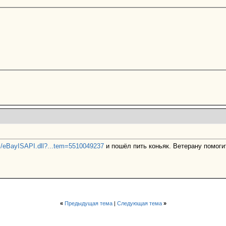
ws/eBayISAPI.dll?...tem=5510049237
и пошёл пить коньяк. Ветерану помогит
«
Предыдущая тема
|
Следующая тема
»