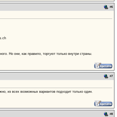
#
6
s.ch
ого. Но они, как правило, торгуют только внутри страны.
#
7
жно, из всех возможных вариантов подходит только один.
#
8