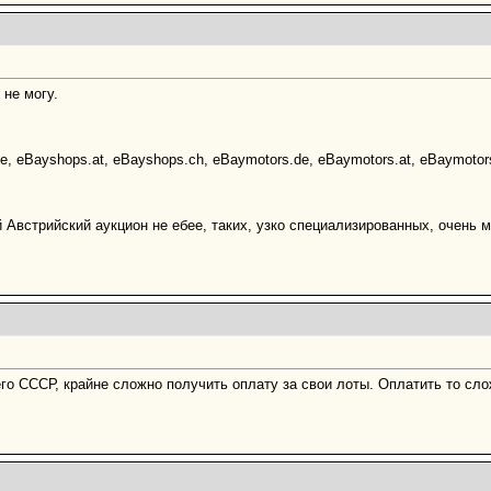
 не могу.
de, eBayshops.at, eBayshops.ch, eBaymotors.de, eBaymotors.at, eBaymotor
Австрийский аукцион не ебее, таких, узко специализированных, очень мн
го СССР, крайне сложно получить оплату за свои лоты. Оплатить то сло