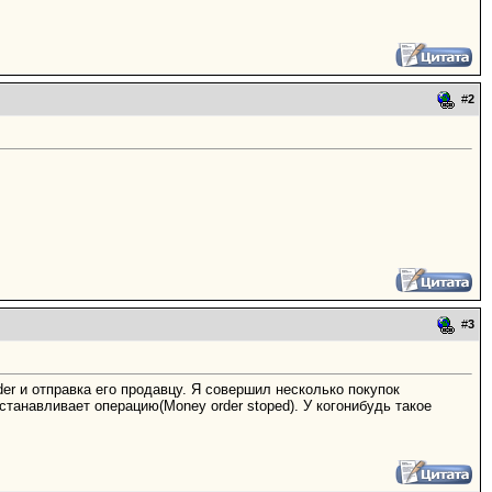
#
2
#
3
er и отправка его продавцу. Я совершил несколько покупок
станавливает операцию(Money order stoped). У когонибудь такое