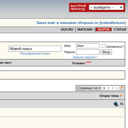
БЫСТРЫЙ
ПЕРЕХОД
Заказ книг в магазине shopuuu.ru (кликабельно)
|
|
|
|
UUU.RU
МАГАЗИН
ФОРУМ
СТАТЬИ
Имя
Запомнить?
Пароль
Расширенный поиск
Забыли пароль?
new
ан-лист
Отзывы
Страница 1 из 3
1
2
3
>
Опции темы
#
1