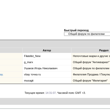
Быстрый переход
Автор
Раздел
Filatelist_New
Непочтовые марки и другие 
g_marx
Общий форум "Антиквариат"
Ушаков Игорь Николаевич
Общий форум по филателии
ay.
vbay точка ru
Филателия Продажа / Покупк
musagit
Общий форум "Милитария"
Текущее время:
14:31:07
. Часовой пояс GMT +3.