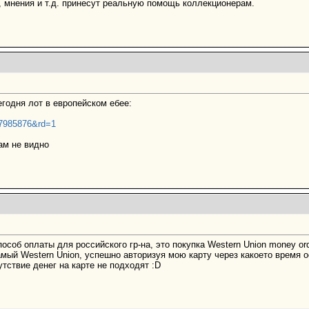
 мнения и т.д. принесут реальную помощь коллекционерам.
годня лот в европейском ебее:
507985876&rd=1
ам не видно
соб оплаты для российского гр-на, это покупка Western Union money ord
амый Western Union, успешно авторизуя мою карту через какоето время о
тствие денег на карте не подходят :D