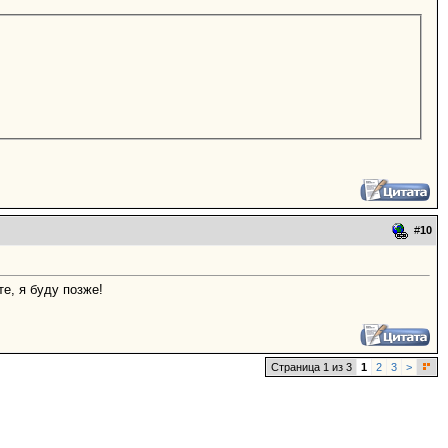
#
10
е, я буду позже!
Страница 1 из 3
1
2
3
>