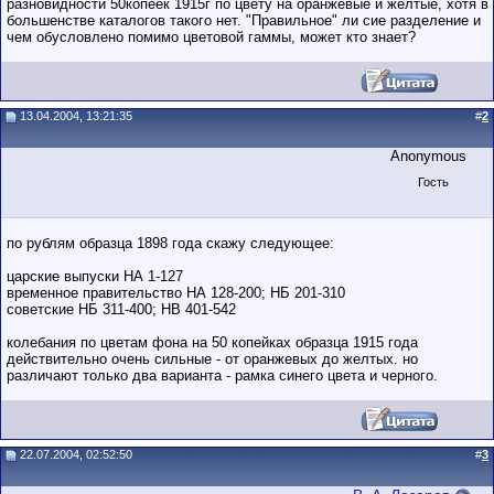
разновидности 50копеек 1915г по цвету на оранжевые и желтые, хотя в
большенстве каталогов такого нет. "Правильное" ли сие разделение и
чем обусловлено помимо цветовой гаммы, может кто знает?
13.04.2004, 13:21:35
#
2
Anonymous
Гость
по рублям образца 1898 года скажу следующее:
царские выпуски НА 1-127
временное правительство НА 128-200; НБ 201-310
советские НБ 311-400; НВ 401-542
колебания по цветам фона на 50 копейках образца 1915 года
действительно очень сильные - от оранжевых до желтых. но
различают только два варианта - рамка синего цвета и черного.
22.07.2004, 02:52:50
#
3