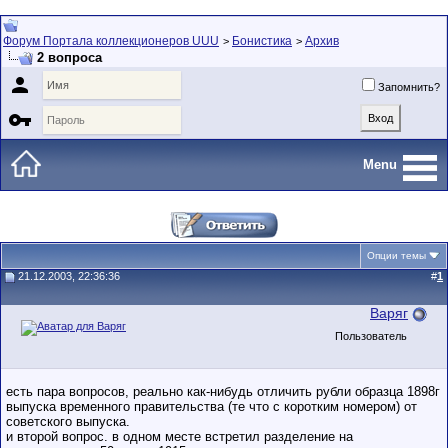
Форум Портала коллекционеров UUU
Бонистика
Архив
>
>
2 вопроса

Запомнить?

Menu
Опции темы
21.12.2003, 22:36:36
#
1
Варяг
Пользователь
есть пара вопросов, реально как-нибудь отличить рубли образца 1898г
выпуска временного правительства (те что с коротким номером) от
советского выпуска.
и второй вопрос. в одном месте встретил разделение на