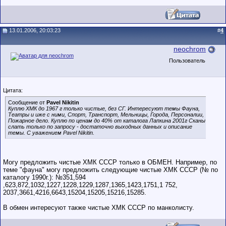
13.01.2006, 20:03:23
#
4
neochrom
Пользователь
Цитата:
Сообщение от
Pavel Nikitin
Куплю ХМК до 1967 г только чистые, без СГ. Интересуют темы Фауна,
Театры и иже с ними, Спорт, Транспорт, Мельницы, Города, Персоналии,
Пожарное дело. Куплю по ценам до 40% от каталога Лапкина 2001г Сканы
слать только по запросу - достаточно выходных данных и описание
темы. С уважением Pavel Nikitin.
Могу предложить чистые ХМК СССР только в ОБМЕН. Например, по
теме "фауна" могу предложить следующие чистые ХМК СССР (№ по
каталогу 1990г.): №351,594
,623,872,1032,1227,1228,1229,1287,1365,1423,1751,1 752,
2037,3661,4216,6643,15204,15205,15216,15285.
В обмен интересуют также чистые ХМК СССР по манколисту.